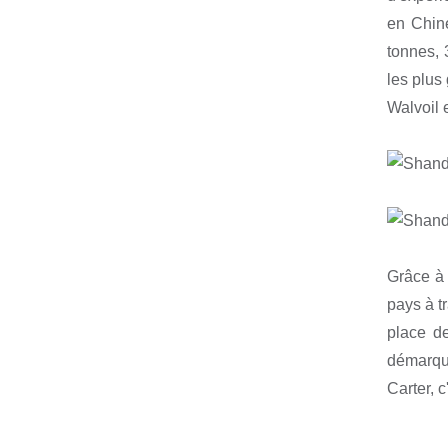
en Chine
tonnes, 
les plus
Walvoil 
Grâce à 
pays à t
place de
démarque
Carter, c