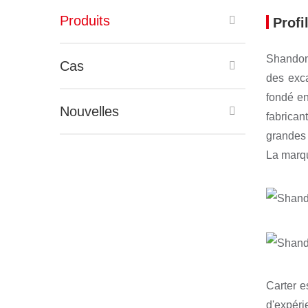
Produits
Profi
Shandong
Cas
des exc
fondé en
Nouvelles
fabrican
grandes 
La marqu
Carter e
d'expéri