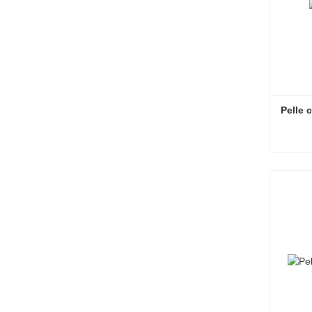
Pelle 
Pelle 
Conta