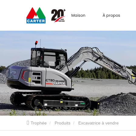
Maison
À propos
Trophée
Produits
Excavatrice à vendre