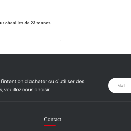
sur chenilles de 23 tonnes
sur chenilles de 23 tonnes
cter maintenant
l'intention d'acheter ou d'utiliser des
, veuillez nous choisir
Contact