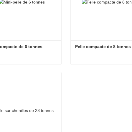
compacte de 6 tonnes
Pelle compacte de 8 tonnes
compacte de 6 tonnes
Pelle compacte de 8 tonne
cter maintenant
Contacter maintenant