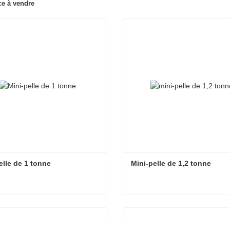
ce à vendre
elle de 1 tonne
Mini-pelle de 1,2 tonne
elle de 1 tonne
Mini-pelle de 1,2 tonne
cter maintenant
Contacter maintenant