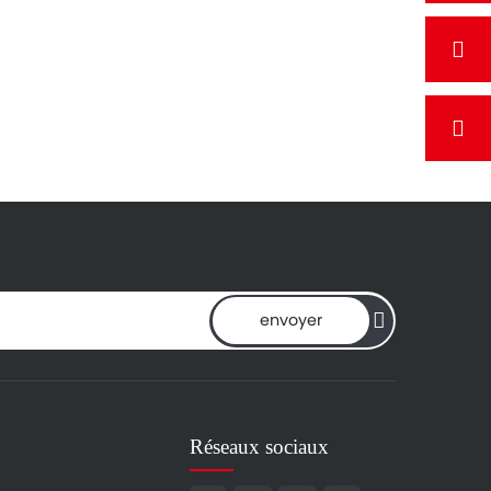
envoyer
Réseaux sociaux