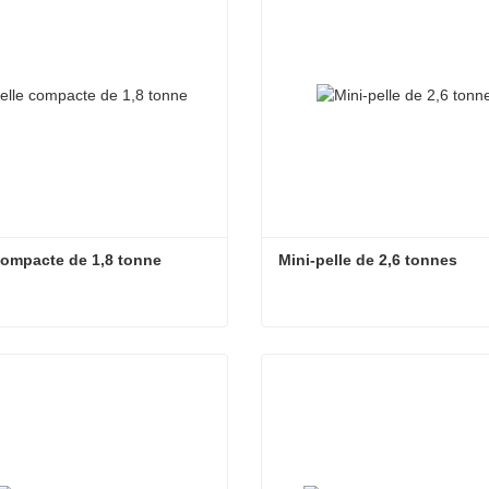
compacte de 1,8 tonne
Mini-pelle de 2,6 tonnes
compacte de 1,8 tonne
Mini-pelle de 2,6 tonnes
cter maintenant
Contacter maintenant