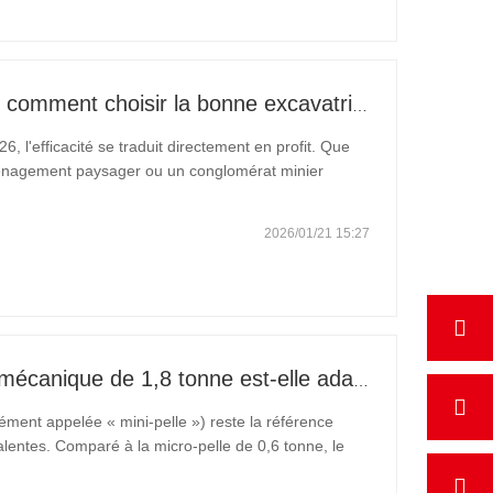
Maîtrisez tous les chantiers : comment choisir la bonne excavatrice Carter (des micro-pelles de 0,6 t aux engins géants de 60 t pour l'exploitation minière)
6, l'efficacité se traduit directement en profit. Que
aménagement paysager ou un conglomérat minier
machinerie et les exigences de votre projet détermine
2026/01/21 15:27
Pour quels projets une pelle mécanique de 1,8 tonne est-elle adaptée ?
ment appelée « mini-pelle ») reste la référence
e 0,6 tonne, le
vant considérable en termes de force de creusement,