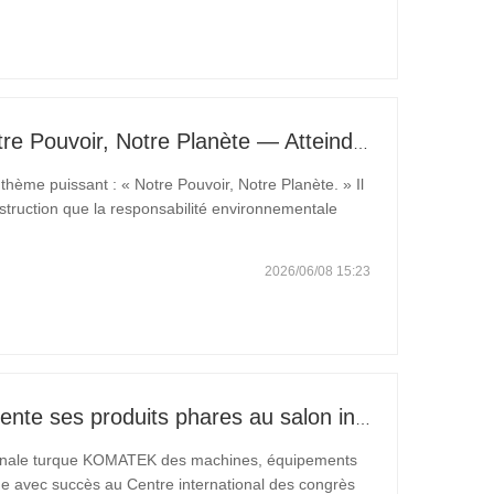
🌎Jour de la Terre 2026 : Notre Pouvoir, Notre Planète — Atteindre une Construction Bas Carbone avec les Mini-pelles Carter
thème puissant : « Notre Pouvoir, Notre Planète. » Il
nstruction que la responsabilité environnementale
perturbateurs. Elle commence par les décisions
2026/06/08 15:23
Carter Heavy Industries présente ses produits phares au salon international KOMATEK 2026 en Turquie.
ionale turque KOMATEK des machines, équipements
nue avec succès au Centre international des congrès