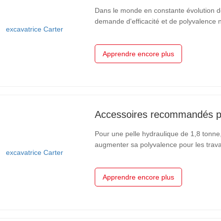
Dans le monde en constante évolution de
demande d'efficacité et de polyvalence n'
se trouve Carter Industrie Lourde, un pr
Shandong. Reconnue…
Apprendre encore plus
Pour une pelle hydraulique de 1,8 tonn
augmenter sa polyvalence pour les trav
démolition. Les principaux accessoires 
des tarières, des rippers et des…
Apprendre encore plus