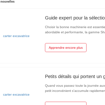
 nouvelles
Choisir la bonne machinerie est essentiel
abordable et performante, la gamme Sha
propose une sélection complète, allant 
60 tonnes.… Voici une…
Apprendre encore plus
Quand vous passez toute la journée au
petit inconvénient s'accumule rapidement. Notre équipe d'ingénieurs a passé des m
discuter avec des opérateurs de pelles, à
des scénarios de travail réels sur…