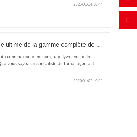
2026/01/14 10:44
Excavatrices Carter : Le guide ultime de la gamme complète de 0,6 t à 60 t
e construction et miniers, la polyvalence et la
s. Que vous soyez un spécialiste de l'aménagement
 échelle, il est rare de trouver un partenaire en
2026/01/07 10:51