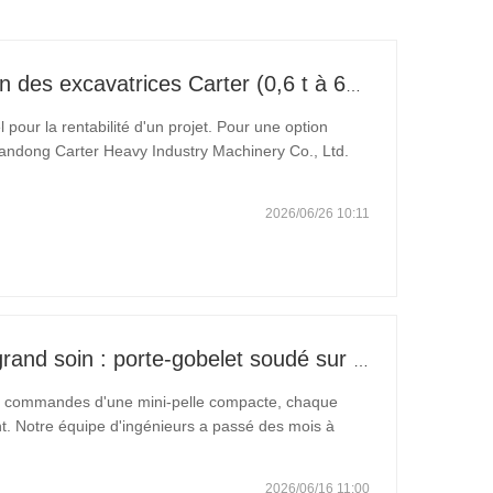
Guide expert pour la sélection des excavatrices Carter (0,6 t à 60 t) pour une efficacité optimale sur le chantier
 pour la rentabilité d'un projet. Pour une option
ndong Carter Heavy Industry Machinery Co., Ltd.
des micro-pelles de 0,6 tonne aux engins miniers de
2026/06/26 10:11
Petits détails qui portent un grand soin : porte-gobelet soudé sur mesure pour mini-pelles
x commandes d'une mini-pelle compacte, chaque
ois à
 visiter des chantiers de construction et à observer
2026/06/16 11:00