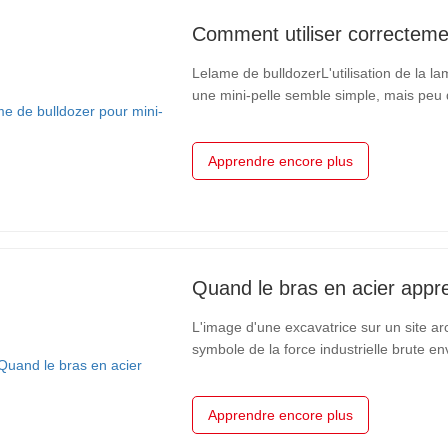
Lelame de bulldozerL'utilisation de la 
une mini-pelle semble simple, mais peu d
Nombreux sont ceux qui la considèrent co
l'utilisant mal, soit en…
Apprendre encore plus
L'image d'une excavatrice sur un site ar
symbole de la force industrielle brute env
cette perception est en pleine mutation.
domaine de l'ingénierie de…
Apprendre encore plus