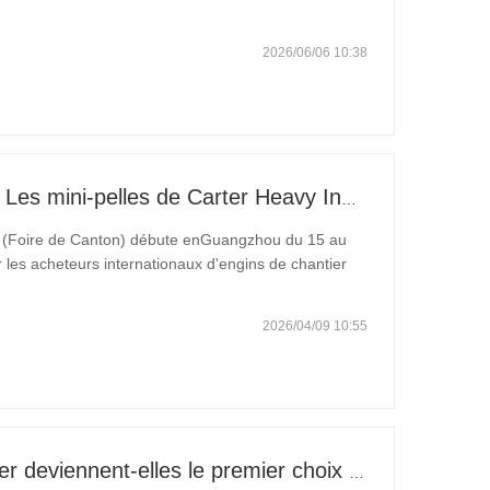
ème central « Construction efficace, transformation
2026/06/06 10:38
139e Foire de Canton 2026 : Les mini-pelles de Carter Heavy Industry au stand 12.0B35
e (Foire de Canton) débute enGuangzhou du 15 au
 les acheteurs internationaux d'engins de chantier
lus grands fabricants chinois. Shandong Carter Heavy
2026/04/09 10:55
Pourquoi les mini-pelles Carter deviennent-elles le premier choix des entrepreneurs du monde entier ?