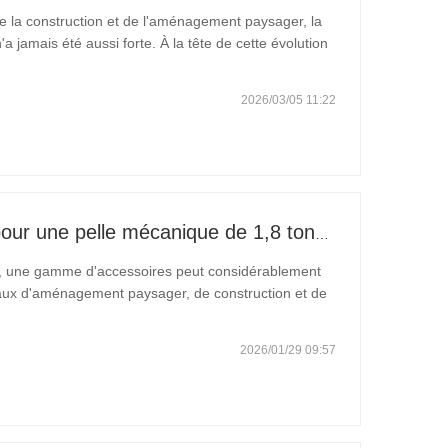
 la construction et de l'aménagement paysager, la
a jamais été aussi forte. À la tête de cette évolution
emierFabricant chinois d'excavatrices basée dans le
2026/03/05 11:22
Accessoires recommandés pour une pelle mécanique de 1,8 tonne
e, une gamme d'accessoires peut considérablement
aux d'aménagement paysager, de construction et de
comprennent :divers godets, un pouce hydraulique,
2026/01/29 09:57