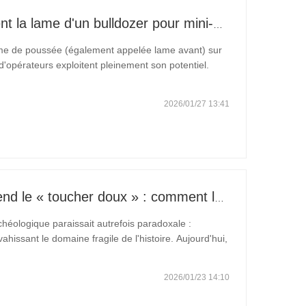
Comment utiliser correctement la lame d'un bulldozer pour mini-pelle ? Beaucoup de gens se trompent.
lame de poussée (également appelée lame avant) sur
'opérateurs exploitent pleinement son potentiel.
mme une simple béquille pour la stabilité, soit en
2026/01/27 13:41
Quand le bras en acier apprend le « toucher doux » : comment la technologie atteint une précision de niveau archéologique
chéologique paraissait autrefois paradoxale :
ahissant le domaine fragile de l'histoire. Aujourd'hui,
 Grâce à une révolution technologique dans le
2026/01/23 14:10