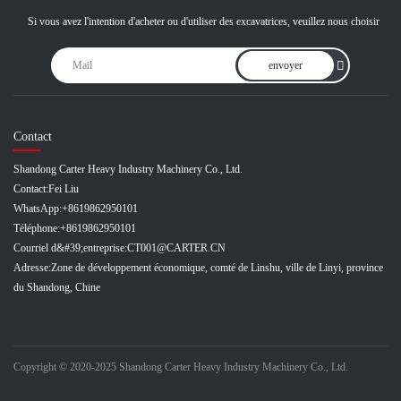
Si vous avez l'intention d'acheter ou d'utiliser des excavatrices, veuillez nous choisir
envoyer
Contact
Shandong Carter Heavy Industry Machinery Co., Ltd.
Contact:
Fei Liu
WhatsApp:
+8619862950101
Téléphone:
+8619862950101
Courriel d&#39;entreprise:
CT001@CARTER.CN
Adresse:
Zone de développement économique, comté de Linshu, ville de Linyi, province
du Shandong, Chine
Copyright © 2020-2025 Shandong Carter Heavy Industry Machinery Co., Ltd.