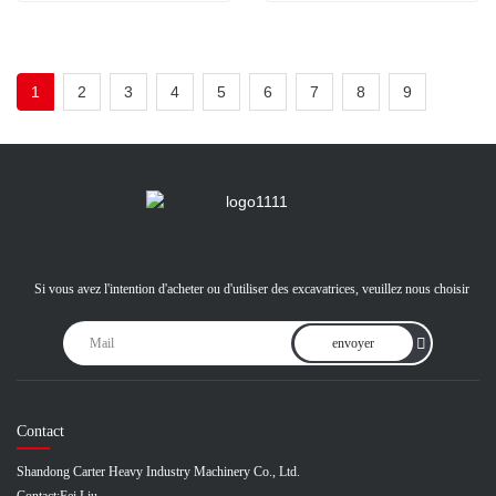
1
2
3
4
5
6
7
8
9
Si vous avez l'intention d'acheter ou d'utiliser des excavatrices, veuillez nous choisir
envoyer
Contact
Shandong Carter Heavy Industry Machinery Co., Ltd.
Contact:
Fei Liu