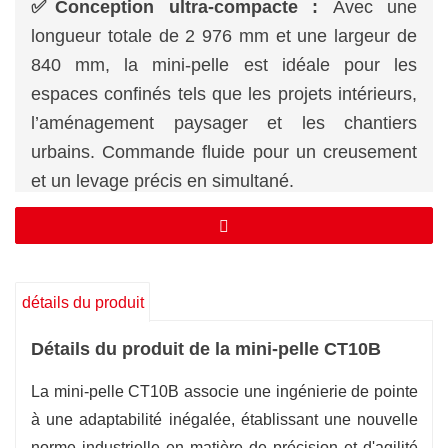
✅Conception ultra-compacte :
Avec une
longueur totale de 2 976 mm et une largeur de
840 mm, la mini-pelle est idéale pour les
espaces confinés tels que les projets intérieurs,
l’aménagement paysager et les chantiers
urbains. Commande fluide pour un creusement
et un levage précis en simultané.
✅Performance efficace :
Alimentée par un
moteur YANMAR 2TNV70 (7,5 kW à 2 400
tr/min) délivrant un couple de 31,6 N·m pour un
fonctionnement fiable.
détails du produit
✅Faible consommation de carburant :
La
Détails du produit de la mini-pelle CT10B
capacité du réservoir de carburant de 10 litres
garantit des heures de travail prolongées avec
La mini-pelle CT10B associe une ingénierie de pointe
un temps d’arrêt minimal.
à une adaptabilité inégalée, établissant une nouvelle
✅Haute efficacité hydraulique :
Une pression
norme industrielle en matière de précision et d'agilité