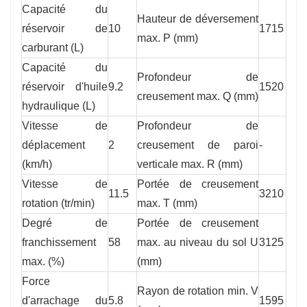
Capacité du
Hauteur de déversement
réservoir de
10
1715
max. P (mm)
carburant (L)
Capacité du
Profondeur de
réservoir d'huile
9.2
1520
creusement max. Q (mm)
hydraulique (L)
Vitesse de
Profondeur de
déplacement
2
creusement de paroi
-
(km/h)
verticale max. R (mm)
Vitesse de
Portée de creusement
11.5
3210
rotation (tr/min)
max. T (mm)
Degré de
Portée de creusement
franchissement
58
max. au niveau du sol U
3125
max. (%)
(mm)
Force
Rayon de rotation min. V
d'arrachage du
5.8
1595