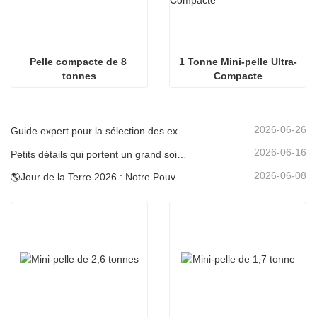
Pelle compacte de 8 
1 Tonne Mini-pelle Ultra-
tonnes
Compacte
2026-06-26
Guide expert pour la sélection des excavatrices Carter (0,6 t à 60 t) pour une efficacité optimale sur le chantier
2026-06-16
Petits détails qui portent un grand soin : porte-gobelet soudé sur mesure pour mini-pelles
2026-06-08
🌎Jour de la Terre 2026 : Notre Pouvoir, Notre Planète — Atteindre une Construction Bas Carbone avec les Mini-pelles Carter