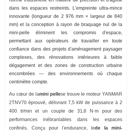
de travail de 16 MPa et un débit de 19,2 L/min
dans les espaces restreints. L'empreinte ultra-mince
permettent un creusement et un levage en
innovante (longueur de 2 976 mm × largeur de 840
douceur.
mm) et la conception à rayon de braquage nul de la
mini-pelle éliminent les compromis d'espace,
permettant aux opérateurs de travailler en toute
confiance dans des projets d'aménagement paysager
complexes, des rénovations intérieures à faible
dégagement et des zones de construction urbaine
encombrées — des environnements où chaque
centimètre compte.
Au cœur de la
mini pelle
se trouve le moteur YANMAR
2TNV70 éprouvé, délivrant 7,5 kW de puissance à 2
400 tr/min et un couple de 31,6 N·m pour des
performances inébranlables dans les espaces
confinés. Conçu pour l'endurance, le
de la mini-