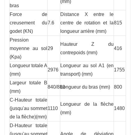
(mm)
bras
Force de
Distance X entre le
creusement du
7.6
centre de rotation et la
815
godet (KN)
longueur arrière (mm)
Pression
Hauteur Z du
moyenne au sol
29
416
contrepoids (mm)
(Kpa)
Longueur totale A
Longueur au sol A1 (en
2976
1755
(mm)
transport) (mm)
Largeur totale B
840/880
Longueur du bras (mm)
800
(mm)
C-Hauteur totale
Longueur de la flèche
(jusqu'au sommet
1110
1480
(mm)
de la flèche)(mm)
D-Hauteur totale
(jusqu'au sommet
Angle de déviation