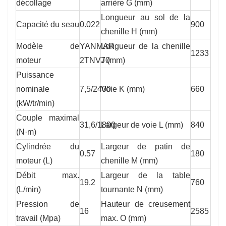
décollage
arrière G (mm)
Longueur au sol de la
Capacité du seau
0.022
900
chenille H (mm)
Modèle de
YANMAR
Longueur de la chenille
1233
moteur
2TNV70
J (mm)
Puissance
nominale
7,5/2400
Voie K (mm)
660
(kW/tr/min)
Couple maximal
31,6/1800
Largeur de voie L (mm)
840
(N·m)
Cylindrée du
Largeur de patin de
0.57
180
moteur (L)
chenille M (mm)
Débit max.
Largeur de la table
19.2
760
(L/min)
tournante N (mm)
Pression de
Hauteur de creusement
16
2585
travail (Mpa)
max. O (mm)