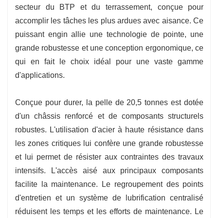
secteur du BTP et du terrassement, conçue pour
projets miniers et d'infrastructures les plus
accomplir les tâches les plus ardues avec aisance. Ce
exigeants. Alliant puissance électrique et
puissant engin allie une technologie de pointe, une
conception ingénieuse, cette pelle offre une
grande robustesse et une conception ergonomique, ce
efficacité, une durabilité et une polyvalence
qui en fait le choix idéal pour une vaste gamme
inégalées, ce qui en fait un atout indispensable
d'applications.
pour les spécialistes soucieux d'optimiser leur
productivité.
Conçue pour durer, la pelle de 20,5 tonnes est dotée
d'un châssis renforcé et de composants structurels
robustes. L'utilisation d'acier à haute résistance dans
les zones critiques lui confère une grande robustesse
et lui permet de résister aux contraintes des travaux
intensifs. L'accès aisé aux principaux composants
facilite la maintenance. Le regroupement des points
d'entretien et un système de lubrification centralisé
réduisent les temps et les efforts de maintenance. Le