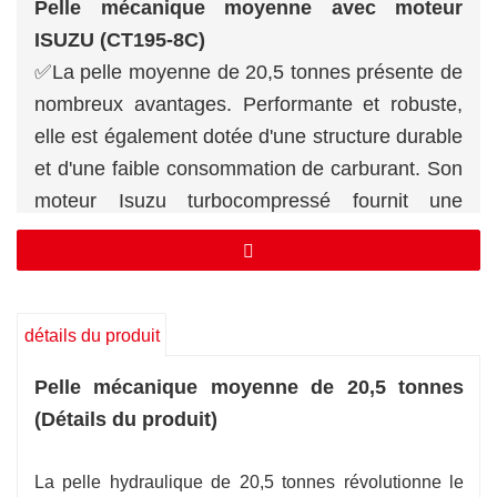
Pelle mécanique moyenne avec moteur
ISUZU (CT195-8C)
✅La pelle moyenne de 20,5 tonnes présente de
nombreux avantages. Performante et robuste,
elle est également dotée d'une structure durable
et d'une faible consommation de carburant. Son
moteur Isuzu turbocompressé fournit une
puissance optimale à l'ensemble de la machine.
✅Ce qui le rend spécial, c'est son système
hydraulique à double pompe, son alimentation
électrique normale et son châssis élargi et
détails du produit
renforcé. Bien sûr, il est équipé de la
Pelle mécanique moyenne de 20,5 tonnes
climatisation pour un confort de conduite
(Détails du produit)
optimal.
✅La pelle hydraulique de 20,5 tonnes est
La pelle hydraulique de 20,5 tonnes révolutionne le
conçue pour les chantiers de construction, les