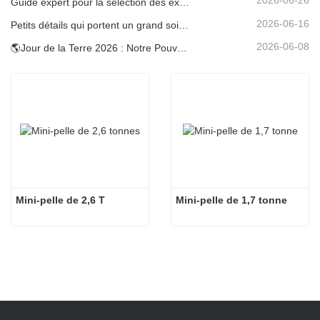
2026-06-26
Guide expert pour la sélection des excavatrices Carter (0,6 t à 60 t) pour une efficacité optimale sur le chantier
2026-06-16
Petits détails qui portent un grand soin : porte-gobelet soudé sur mesure pour mini-pelles
2026-06-08
🌎Jour de la Terre 2026 : Notre Pouvoir, Notre Planète — Atteindre une Construction Bas Carbone avec les Mini-pelles Carter
Mini-pelle de 2,6 T
Mini-pelle de 1,7 tonne