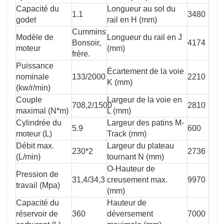
Capacité du
Longueur au sol du
1.1
3480
godet
rail en H (mm)
Cummins
Modèle de
Longueur du rail en J
Bonsoir,
4174
moteur
(mm)
frère.
Puissance
Écartement de la voie
nominale
133/2000
2210
K (mm)
(kw/r/min)
Couple
Largeur de la voie en
708,2/1500
2810
maximal (N*m)
L (mm)
Cylindrée du
Largeur des patins M-
5.9
600
moteur (L)
Track (mm)
Débit max.
Largeur du plateau
230*2
2736
(L/min)
tournant N (mm)
O-Hauteur de
Pression de
31,4/34,3
creusement max.
9970
travail (Mpa)
(mm)
Capacité du
Hauteur de
réservoir de
360
déversement
7000