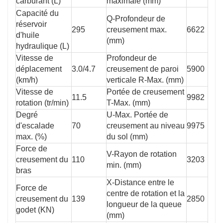
carburant (L)
maximale (mm)
Capacité du
Q-Profondeur de
réservoir
295
creusement max.
6622
d'huile
(mm)
hydraulique (L)
Vitesse de
Profondeur de
déplacement
3.0/4.7
creusement de paroi
5900
(km/h)
verticale R-Max. (mm)
Vitesse de
Portée de creusement
11.5
9982
rotation (tr/min)
T-Max. (mm)
Degré
U-Max. Portée de
d'escalade
70
creusement au niveau
9975
max. (%)
du sol (mm)
Force de
V-Rayon de rotation
creusement du
110
3203
min. (mm)
bras
X-Distance entre le
Force de
centre de rotation et la
creusement du
139
2850
longueur de la queue
godet (KN)
(mm)