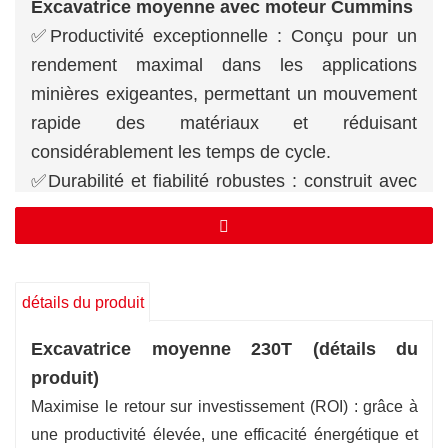
Excavatrice moyenne avec moteur Cummins
✅
Productivité exceptionnelle : Conçu pour un
rendement maximal dans les applications
minières exigeantes, permettant un mouvement
rapide des matériaux et réduisant
considérablement les temps de cycle.
✅
Durabilité et fiabilité robustes : construit avec
des structures renforcées, des composants
robustes et des matériaux de première qualité
pour résister à des conditions minières
extrêmes, garantissant une disponibilité
détails du produit
maximale et une longue durée de vie
Excavatrice moyenne 230T (détails du
opérationnelle.
produit)
✅
Performances puissantes : Équipé d'un
Maximise le retour sur investissement (ROI) : grâce à
moteur à couple élevé et de systèmes
une productivité élevée, une efficacité énergétique et
hydrauliques optimisés offrant une immense