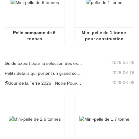
Pelle compacte de 6 
Mini pelle de 1 tonne 
tonnes
pour construction
2026-06-26
Guide expert pour la sélection des excavatrices Carter (0,6 t à 60 t) pour une efficacité optimale sur le chantier
2026-06-16
Petits détails qui portent un grand soin : porte-gobelet soudé sur mesure pour mini-pelles
2026-06-08
🌎Jour de la Terre 2026 : Notre Pouvoir, Notre Planète — Atteindre une Construction Bas Carbone avec les Mini-pelles Carter