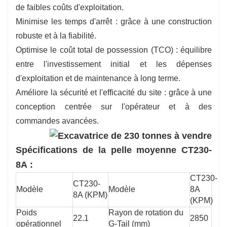
de faibles coûts d'exploitation.
force d'excavation et une puissance d'arrachage
Minimise les temps d'arrêt : grâce à une construction
pour un chargement efficace même des
robuste et à la fiabilité.
matériaux les plus durs.
Optimise le coût total de possession (TCO) : équilibre
entre l'investissement initial et les dépenses
d'exploitation et de maintenance à long terme.
Améliore la sécurité et l'efficacité du site : grâce à une
conception centrée sur l'opérateur et à des
commandes avancées.
Spécifications de la pelle moyenne CT230-
8A :
CT230-
CT230-
Modèle
Modèle
8A
8A (KPM)
(KPM)
Poids
Rayon de rotation du
22.1
2850
opérationnel
G-Tail (mm)