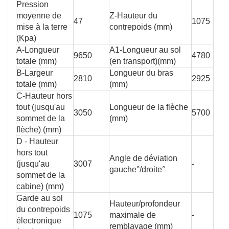
Pression
moyenne de
Z-Hauteur du
47
1075
mise à la terre
contrepoids (mm)
(Kpa)
A-Longueur
A1-Longueur au sol
9650
4780
totale (mm)
(en transport)(mm)
B-Largeur
Longueur du bras
2810
2925
totale (mm)
(mm)
C-Hauteur hors
tout (jusqu'au
Longueur de la flèche
3050
5700
sommet de la
(mm)
flèche) (mm)
D - Hauteur
hors tout
Angle de déviation
(jusqu'au
3007
-
gauche°/droite°
sommet de la
cabine) (mm)
Garde au sol
Hauteur/profondeur
du contrepoids
1075
maximale de
-
électronique
remblayage (mm)