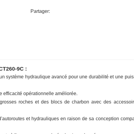
- GPS en option, systèmes de nivelle
Partager:
creusement de précision, la gestion de flo
- Les dispositifs de sécurité compren
anticollision.
 CT260-9C :
d'un système hydraulique avancé pour une durabilité et une pui
e efficacité opérationnelle améliorée.
 grosses roches et des blocs de charbon avec des accessoi
 d'autoroutes et hydrauliques en raison de sa conception compa