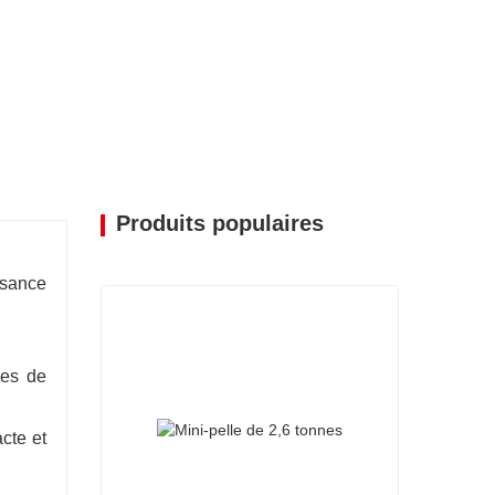
ment automatique et télématique pour le
tte et les diagnostics en temps réel.
nent des caméras à 360° et des systèmes
Produits populaires
ssance
res de
cte et