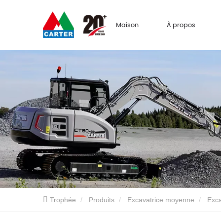
Maison
À propos
Trophée
Produits
Excavatrice moyenne
Exca