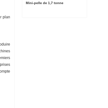
Mini-pelle de 1,7 tonne
r plan
Mini-pelle de 1,7 tonne
oduire
chines
emiers
prises
compte