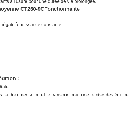
tants à l'usure pour une durée de vie prolongée.
moyenne CT260-9C
Fonctionnalité
négatif à puissance constante
dition :
diale
s, la documentation et le transport pour une remise des équip