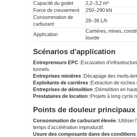
Capacité du godet
2,2–3,2 m³
Force de creusement
250–290 kN
Consommation de
28–36 L/h
carburant
Carrières, mines, const
Application
lourde
Scénarios d'application
Entrepreneurs EPC :
Excavation d'infrastructu
tunnels.
Entreprises minières :
Décapage des morts-ter
Exploitants de carrières :
Extraction de roches
Entreprises de démolition :
Démolition en haut
Prestataires de location :
Projets à long cycle 
Points de douleur principaux 
Consommation de carburant élevée :
Utiliser
temps d'accélération improductif.
Usure des composants dans des conditions di