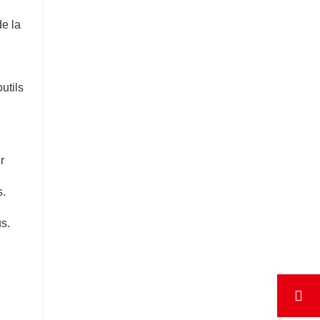
de la
utils
r
s.
s.