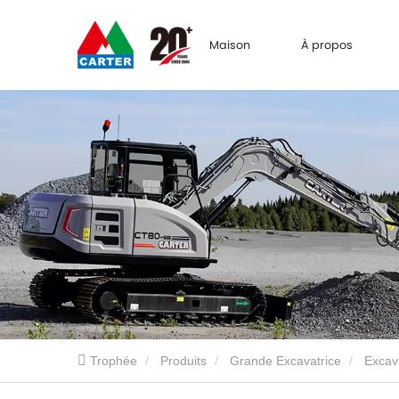
Maison
À propos
Trophée
Produits
Grande Excavatrice
Excav