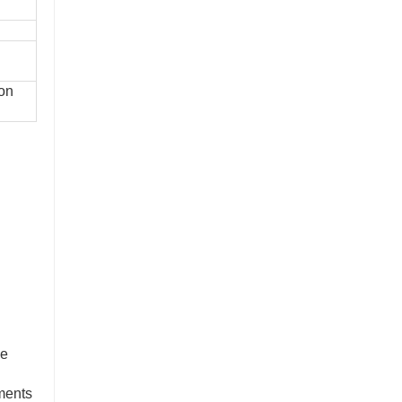
on
le
ments