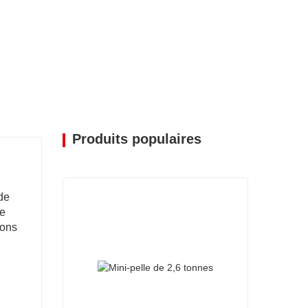
Produits populaires
de
de
ions