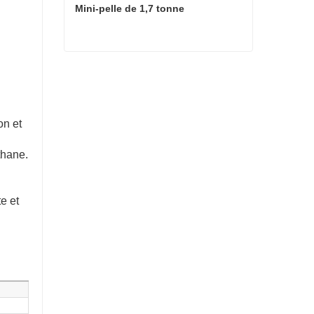
Mini-pelle de 1,7 tonne
Mini-pelle de 1,7 tonne
on et
thane.
e et