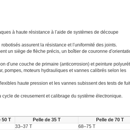
ues à haute résistance à l'aide de systèmes de découpe
botisés assurent la résistance et l'uniformité des joints.
t un siège de flèche précis, un boîtier de couronne d'orientati
ion d'une couche de primaire (anticorrosion) et peinture polyuré
r, pompes, moteurs hydrauliques et vannes calibrés selon les
flexibles haute pression et les vannes subissent des tests de fuit
u cycle de creusement et calibrage du système électronique.
e 50 T
Pelle de 35 T
Pelle de 70 T
33–37 T
68–75 T