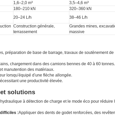
1,6–2,0 m³
3,5–4,6 m³
180–210 kN
320–360 kN
20–24 L/h
38–46 L/h
ruction
Construction générale,
Grandes mines, excavati
terrassement
massive
res, préparation de base de barrage, travaux de soutènement de
rains, chargement dans des camions bennes de 40 à 60 tonnes.
 et manutention des matériaux.
eur lorsqu'équipé d'une flèche allongée.
nécessitant une productivité élevée.
et solutions
 l'hydraulique à détection de charge et le mode éco pour réduire 
fficiles :
Appliquer des dents de godet renforcées, des revête