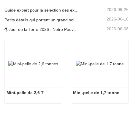
2026-06-26
Guide expert pour la sélection des excavatrices Carter (0,6 t à 60 t) pour une efficacité optimale sur le chantier
2026-06-16
Petits détails qui portent un grand soin : porte-gobelet soudé sur mesure pour mini-pelles
2026-06-08
🌎Jour de la Terre 2026 : Notre Pouvoir, Notre Planète — Atteindre une Construction Bas Carbone avec les Mini-pelles Carter
Mini-pelle de 2,6 T
Mini-pelle de 1,7 tonne