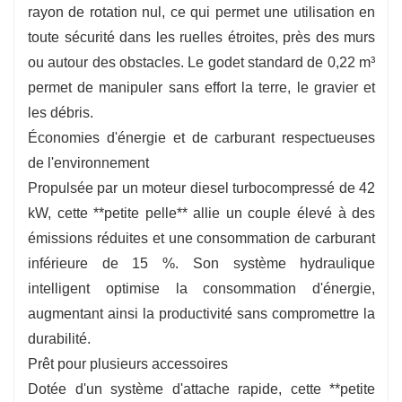
rayon de rotation nul, ce qui permet une utilisation en
composants clés et d'une assistance technique.
toute sécurité dans les ruelles étroites, près des murs
Chaque mini-pelle est livrée avec un carnet
ou autour des obstacles. Le godet standard de 0,22 m³
d'entretien dédié et un accès à notre réseau de
permet de manipuler sans effort la terre, le gravier et
service mondial pour une fiabilité à vie.
les débris.
Pour plus d'informations sur la pelle sur
Économies d'énergie et de carburant respectueuses
chenilles CT60-8BV, veuillez
Contactez-nous
.
de l'environnement
Propulsée par un moteur diesel turbocompressé de 42
kW, cette **petite pelle** allie un couple élevé à des
émissions réduites et une consommation de carburant
inférieure de 15 %. Son système hydraulique
intelligent optimise la consommation d'énergie,
augmentant ainsi la productivité sans compromettre la
durabilité.
Prêt pour plusieurs accessoires
Dotée d'un système d'attache rapide, cette **petite