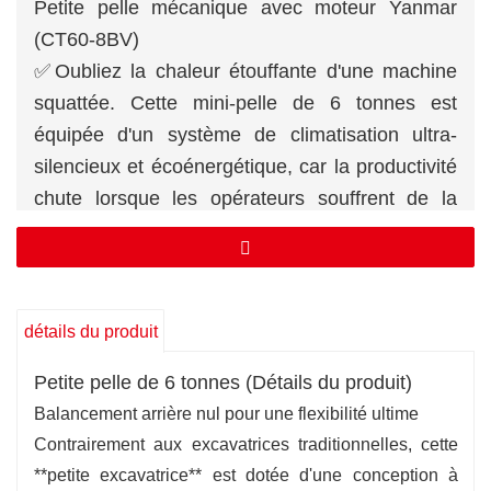
Petite pelle mécanique avec moteur Yanmar
(CT60-8BV)
✅Oubliez la chaleur étouffante d'une machine
squattée. Cette mini-pelle de 6 tonnes est
équipée d'un système de climatisation ultra-
silencieux et écoénergétique, car la productivité
chute lorsque les opérateurs souffrent de la
chaleur. Ajustez la température, d'un froid
polaire à une douce brise, pendant que vous
travaillez.
✅ Attache rapide hydraulique ? Basique. Notre
détails du produit
mini-pelle de 6 tonnes reconnaît
Petite pelle de 6 tonnes (Détails du produit)
automatiquement les accessoires : passez d’un
Balancement arrière nul pour une flexibilité ultime
brise-gel à un godet de nivellement laser plus
Contrairement aux excavatrices traditionnelles, cette
vite que vous ne pouvez dire « pause-café ».
**petite excavatrice** est dotée d'une conception à
✅Bénéficiez d'une garantie de 2 ans sur les