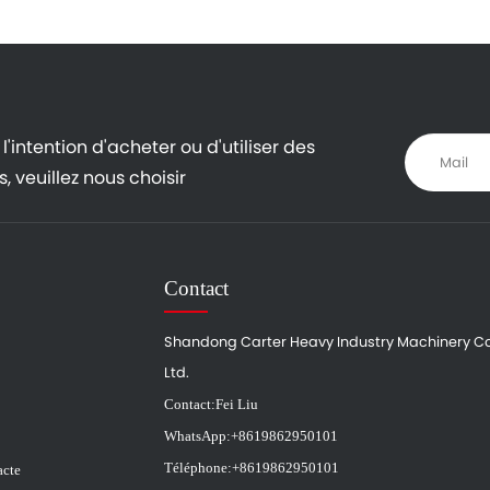
l'intention d'acheter ou d'utiliser des
, veuillez nous choisir
Contact
Shandong Carter Heavy Industry Machinery Co
Ltd.
Contact:
Fei Liu
WhatsApp:
+8619862950101
Téléphone:
+8619862950101
acte