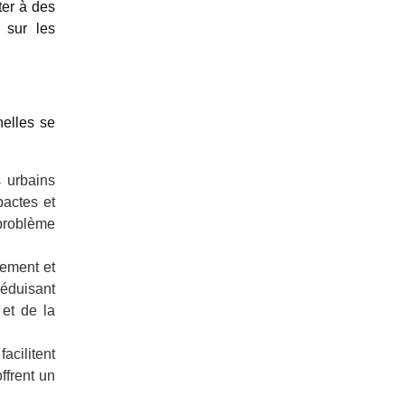
ter à des
 sur les
nelles se
 urbains
pactes et
 problème
ement et
éduisant
 et de la
acilitent
offrent un