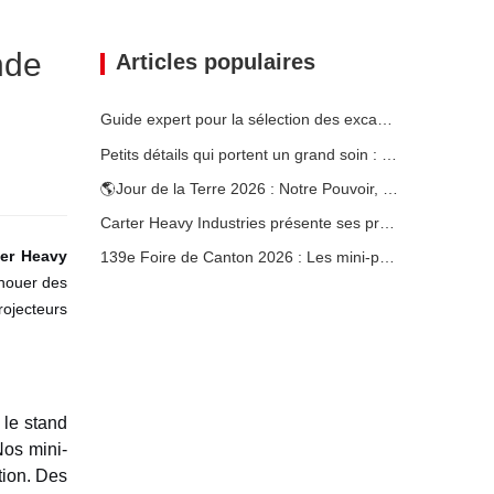
nde
Articles populaires
Guide expert pour la sélection des excavatrices Carter (0,6 t à 60 t) pour une efficacité optimale sur le chantier
Petits détails qui portent un grand soin : porte-gobelet soudé sur mesure pour mini-pelles
🌎Jour de la Terre 2026 : Notre Pouvoir, Notre Planète — Atteindre une Construction Bas Carbone avec les Mini-pelles Carter
Carter Heavy Industries présente ses produits phares au salon international KOMATEK 2026 en Turquie.
ter Heavy
139e Foire de Canton 2026 : Les mini-pelles de Carter Heavy Industry au stand 12.0B35
 nouer des
rojecteurs
 le stand
Nos mini-
tion. Des