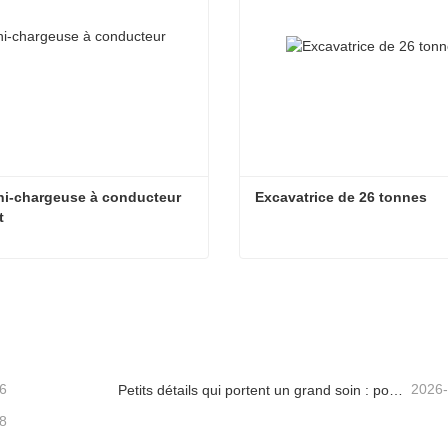
ni-chargeuse à conducteur 
Excavatrice de 26 tonnes
t
1 T Mini-chargeuse à conducteur debout
Excavatrice de 26 tonnes
cter maintenant
Contacter maintenant
6
2026
Petits détails qui portent un grand soin : porte-gobelet soudé sur mesure pour mini-pelles
8