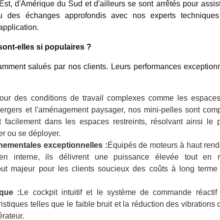
st, d'Amérique du Sud et d'ailleurs se sont arrêtés pour assis
eu des échanges approfondis avec nos experts techniques
application.
ont-elles si populaires ?
tamment salués par nos clients. Leurs performances exception
ur des conditions de travail complexes comme les espaces
es vergers et l'aménagement paysager, nos mini-pelles sont com
 facilement dans les espaces restreints, résolvant ainsi le
er ou se déployer.
nementales exceptionnelles :
Équipés de moteurs à haut rend
n interne, ils délivrent une puissance élevée tout en r
out majeur pour les clients soucieux des coûts à long terme
ique :
Le cockpit intuitif et le système de commande réactif f
stiques telles que le faible bruit et la réduction des vibrations 
érateur.