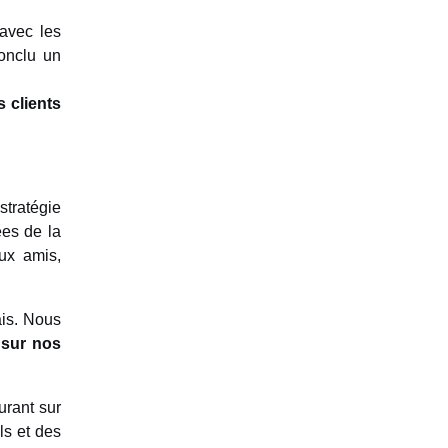
 avec les
conclu un
tratégie
es de la
ux amis,
ais. Nous
s sur nos
urant sur
ls et des