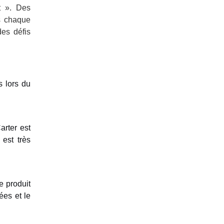
t ». Des
s chaque
des défis
s lors du
rter est
 est très
e produit
ées et le