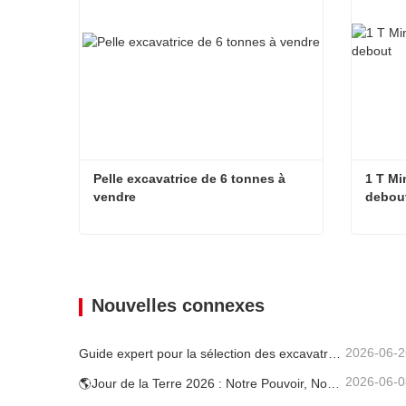
Pelle excavatrice de 6 tonnes à 
1 T Mi
vendre
debou
Pelle excavatrice de 6 tonnes à vendre
Contacter maintenant
Conta
Nouvelles connexes
2026-06-2
Guide expert pour la sélection des excavatrices Carter (0,6 t à 60 t) pour une efficacité optimale sur le chantier
2026-06-0
🌎Jour de la Terre 2026 : Notre Pouvoir, Notre Planète — Atteindre une Construction Bas Carbone avec les Mini-pelles Carter