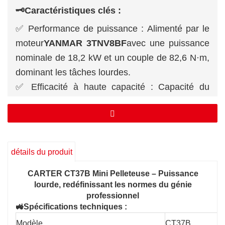
🗝️Caractéristiques clés :
✅ Performance de puissance : Alimenté par le
moteur
YANMAR 3TNV8BF
avec une puissance
nominale de 18,2 kW et un couple de 82,6 N·m,
dominant les tâches lourdes.
✅ Efficacité à haute capacité : Capacité du
godet de 0,12 m³ + débit hydraulique de 88
L/min, augmentant la productivité de 40 %.
✅ Capacité d'excavation extrême : Hauteur de
creusement maximale de 4855 mm, portée
détails du produit
maximale de 5465 mm et profondeur de
CARTER CT37B Mini Pelleteuse – Puissance
creusement de 3105 mm pour les terrains
lourde, redéfinissant les normes du génie
difficiles.
professionnel
✅ Adaptabilité tout-terrain : Capacité de montée
🚜Spécifications techniques :
de 58 % + garde au sol de 295 mm, conquérant
Modèle
CT37B