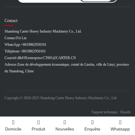
Contact
Shandong Carter Heavy Industry Machinery Co., Ltd.
Contact:
Fei Liu
WhatsApp:
+8619862950101
Téléphone:
+8619862950101
Courriel d&#39;entreprise:
CT001@CARTER.CN
Adresse:
Zone de développement économique, comté de Linshu, ville de Linyi, province
du Shandong, Chine
Copyright © 2020-2025 Shandong Carter Heavy Industry Machinery Co., Ltd.
Support technique : Huazhi
Domicile
Produit
Nouvelles
Enquête
Whatsapp