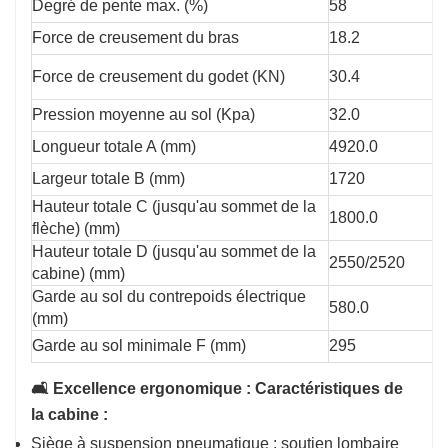
Degré de pente max. (%)
58
Force de creusement du bras
18.2
Force de creusement du godet (KN)
30.4
Pression moyenne au sol (Kpa)
32.0
Longueur totale A (mm)
4920.0
Largeur totale B (mm)
1720
Hauteur totale C (jusqu'au sommet de la
1800.0
flèche) (mm)
Hauteur totale D (jusqu'au sommet de la
2550/2520
cabine) (mm)
Garde au sol du contrepoids électrique
580.0
(mm)
Garde au sol minimale F (mm)
295
🛋️ Excellence ergonomique : Caractéristiques de
la cabine :
Siège à suspension pneumatique : soutien lombaire