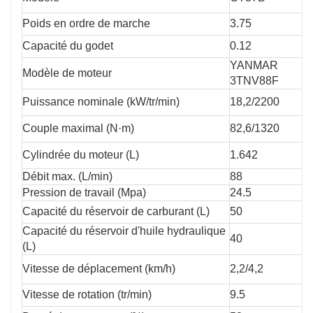
la boue, les pentes et les terrains accidentés.
Poids en ordre de marche
3.75
✅ Autonomie prolongée : Réservoir de
Capacité du godet
0.12
carburant de 50 L + réservoir hydraulique de 40
YANMAR
L pour un fonctionnement ininterrompu toute la
Modèle de moteur
3TNV88F
journée.
Puissance nominale (kW/tr/min)
18,2/2200
Couple maximal (N·m)
82,6/1320
Cylindrée du moteur (L)
1.642
Débit max. (L/min)
88
Pression de travail (Mpa)
24.5
Capacité du réservoir de carburant (L)
50
Capacité du réservoir d'huile hydraulique
40
(L)
Vitesse de déplacement (km/h)
2,2/4,2
Vitesse de rotation (tr/min)
9.5