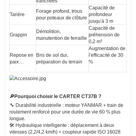
tranchées
Capacité de
Forage profond, trous
Tarière
profondeur
pour poteaux de clôture
jusqu'à 3 m
Capacité de
Démolition,
Grappin
préhension de
manutention de ferraille
0,2 m³
Augmentation de
Repose en
Bris de sol dur,
l'efficacité de 30
paix…
préparation du terrain
%
🔎Pourquoi choisir le CARTER CT37B ?
🔧 Durabilité industrielle : moteur YANMAR + train de
roulement renforcé pour une durée de vie 60 % plus
longue.
🛠️ Hydraulique intelligente : déplacement à deux
vitesses (2,2/4,2 km/h) + coupleur rapide ISO 16028