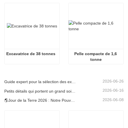
Excavatrice de 38 tonnes
Pelle compacte de 1,6 
tonne
2026-06-26
Guide expert pour la sélection des excavatrices Carter (0,6 t à 60 t) pour une efficacité optimale sur le chantier
2026-06-16
Petits détails qui portent un grand soin : porte-gobelet soudé sur mesure pour mini-pelles
2026-06-08
🌎Jour de la Terre 2026 : Notre Pouvoir, Notre Planète — Atteindre une Construction Bas Carbone avec les Mini-pelles Carter