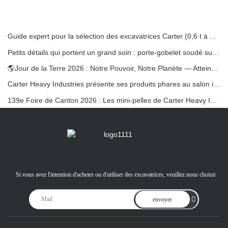
Guide expert pour la sélection des excavatrices Carter (0,6 t à 60 t) pour une efficacité optimale sur le chantier
Petits détails qui portent un grand soin : porte-gobelet soudé sur mesure pour mini-pelles
🌎Jour de la Terre 2026 : Notre Pouvoir, Notre Planète — Atteindre une Construction Bas Carbone avec les Mini-pelles Carter
Carter Heavy Industries présente ses produits phares au salon international KOMATEK 2026 en Turquie.
139e Foire de Canton 2026 : Les mini-pelles de Carter Heavy Industry au stand 12.0B35
Si vous avez l'intention d'acheter ou d'utiliser des excavatrices, veuillez nous choisir
envoyer