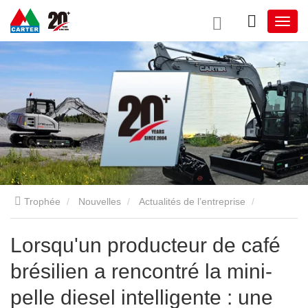
Trophée
Nouvelles
Actualités de l’entreprise
Lorsqu'un producteur de café brésilien a rencontré la mini-pelle
Lorsqu'un producteur de café
brésilien a rencontré la mini-
diesel intelligente : une révolution agricole continentale
pelle diesel intelligente : une