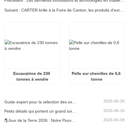
Précédent : Les dernières innovations et technologies en matière d'excavatrices
Suivant : CARTER brille à la Foire de Canton, les produits d'excavation reçoivent une large attention
Excavatrice de 230 
Pelle sur chenilles de 0,6 
tonnes à vendre
tonne
2026-06-26
Guide expert pour la sélection des excavatrices Carter (0,6 t à 60 t) pour une efficacité optimale sur le chantier
2026-06-16
Petits détails qui portent un grand soin : porte-gobelet soudé sur mesure pour mini-pelles
2026-06-08
🌎Jour de la Terre 2026 : Notre Pouvoir, Notre Planète — Atteindre une Construction Bas Carbone avec les Mini-pelles Carter