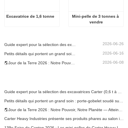
Excavatrice de 1,6 tonne
Mini-pelle de 3 tonnes à 
vendre
2026-06-26
Guide expert pour la sélection des excavatrices Carter (0,6 t à 60 t) pour une efficacité optimale sur le chantier
2026-06-16
Petits détails qui portent un grand soin : porte-gobelet soudé sur mesure pour mini-pelles
2026-06-08
🌎Jour de la Terre 2026 : Notre Pouvoir, Notre Planète — Atteindre une Construction Bas Carbone avec les Mini-pelles Carter
Guide expert pour la sélection des excavatrices Carter (0,6 t à 60 t) pour une efficacité optimale sur le chantier
Petits détails qui portent un grand soin : porte-gobelet soudé sur mesure pour mini-pelles
🌎Jour de la Terre 2026 : Notre Pouvoir, Notre Planète — Atteindre une Construction Bas Carbone avec les Mini-pelles Carter
Carter Heavy Industries présente ses produits phares au salon international KOMATEK 2026 en Turquie.
139e Foire de Canton 2026 : Les mini-pelles de Carter Heavy Industry au stand 12.0B35