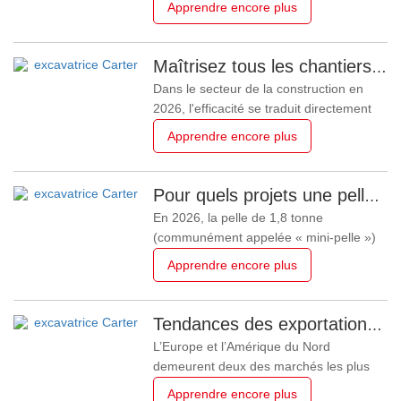
Apprendre encore plus
polyvalence pour les travaux
d'aménagement paysager, de
construction et de démolition. Les
Maîtrisez tous les chantiers : comment choisir la bonne excavatrice Carter (des micro-pelles de 0,6 t aux engins géants de 60 t pour l'exploitation minière)
principaux accessoires
Dans le secteur de la construction en
comprennent :divers godets, un pouce
2026, l'efficacité se traduit directement
hydraulique, des tarières, des rippers et
en profit. Que vous dirigiez une petite
Apprendre encore plus
des
entreprise d'aménagement paysager ou
un conglomérat minier multinational,
l'adéquation entre votre machinerie et
Pour quels projets une pelle mécanique de 1,8 tonne est-elle adaptée ?
les exigences de votre projet détermine
En 2026, la pelle de 1,8 tonne
votre succès.Excavateurs
(communément appelée « mini-pelle »)
reste la référence mondiale en matière
Apprendre encore plus
de machines polyvalentes. Comparé à la
micro-pelle de 0,6 tonne, le modèle de
1,8 tonne offre un bond en avant
Tendances des exportations d'excavatrices en Europe et en Amérique du Nord : ce que les acheteurs recherchent réellement sur le marché actuel
considérable en termes de force de
L’Europe et l’Amérique du Nord
creusement, de stabilité et de portée,
demeurent deux des marchés les plus
tout
matures et exigeants pour les
Apprendre encore plus