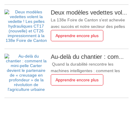
mondial. L'équipe deIndustrie lourde de
Shandong CarterNous venons de rentrer
Deux modèles vedettes volent la vedette ! Les pelles hydrauliques CT17 (nouvelle) et CT26 impressionnent à la 138e Foire de Canton
de la 138e Foire de Canton et nous
La 138e Foire de Canton s'est achevée
sommes ravis et touchés par l'
avec succès et notre secteur des pelles
hydrauliques y a réalisé des
Apprendre encore plus
performances remarquables. Nous y
avons présenté deux prototypes, les
CT17 et CT26, deux pelles hydrauliques
Au-delà du chantier : comment la mini-pelle Carter devient le partenaire de « creusage en profondeur » de la révolution de l'agriculture urbaine
de faible tonnage. La CT17, un nouveau
Quand la durabilité rencontre les
modèle, a suscité un vif intérêt auprès
machines intelligentes : comment les
des
équipements compacts libèrent l’énorme
Apprendre encore plus
potentiel du territoire. La nouvelle vague
verte en périphérie urbaine Dans le
contexte mondial de développement
durable et de localisation des aliments,
l'agriculture urbaine connaît une