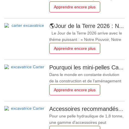
chaque petit inconvénient s'accumule
Apprendre encore plus
rapidement. Notre équipe d'ingénieurs a
passé des mois à discuter avec des
opérateurs de pelles, à visiter des
🌎Jour de la Terre 2026 : Notre Pouvoir, Notre Planète — Atteindre une Construction Bas Carbone avec les Mini-pelles Carter
chantiers de construction et à observer
Le Jour de la Terre 2026 arrive avec le
des scénarios de travail réels sur
thème puissant : « Notre Pouvoir, Notre
Planète. » Il rappelle à tous dans
Apprendre encore plus
l'industrie de la construction que la
responsabilité environnementale n'exige
pas de changements massifs et
Pourquoi les mini-pelles Carter deviennent-elles le premier choix des entrepreneurs du monde entier ?
perturbateurs. Elle commence par les
Dans le monde en constante évolution
décisions quotidiennes que nous
de la construction et de l'aménagement
paysager, la demande d'efficacité et de
Apprendre encore plus
polyvalence n'a jamais été aussi forte. À
la tête de cette évolution se
trouve Carter Industrie Lourde, un
Accessoires recommandés pour une pelle mécanique de 1,8 tonne
premierFabricant chinois
Pour une pelle hydraulique de 1,8 tonne,
d'excavatrices basée dans le Shandong.
une gamme d'accessoires peut
Reconnue
considérablement augmenter sa