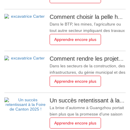
équipements de construction.
Contrairement aux régions émergentes
où la sensibilité au prix est souvent
Comment choisir la pelle hydraulique adaptée à vos besoins ? Guide complet de la gamme Carter.
prépondérante, les acheteurs de ces
Dans le BTP, les mines, l'agriculture ou
marchés privilégient la conformité, la
tout autre secteur impliquant des travaux
fiabilité, l’efficacité
de terrassement, le choix de la bonne
Apprendre encore plus
pelle mécanique est souvent déterminant
pour la réussite d'un projet. Que vous
ayez besoin d'une pelle maniable et
Comment rendre les projets de construction plus rentables : la valeur cachée de la durabilité des excavatrices — une analyse à long terme basée sur les machines CARTER
fiable pour les interventions en milieu
Dans les secteurs de la construction, des
urbain ou d'une machine
infrastructures, du génie municipal et des
mines, l'équipement est souvent perçu
Apprendre encore plus
comme une dépense inévitable.
Pourtant, une excavatrice représente
bien plus qu'un simple achat : elle influe
Un succès retentissant à la Foire de Canton 2025 ! Shandong Carter Heavy Industry présente l'avenir avec sa nouvelle mini-pelle CT17.
directement sur l'efficacité des projets, la
La brise d'automne à Guangzhou portait
fréquence de
bien plus que la promesse d'une saison
agréable ; elle véhiculait l'énergie
Apprendre encore plus
vibrante de l'innovation et du commerce