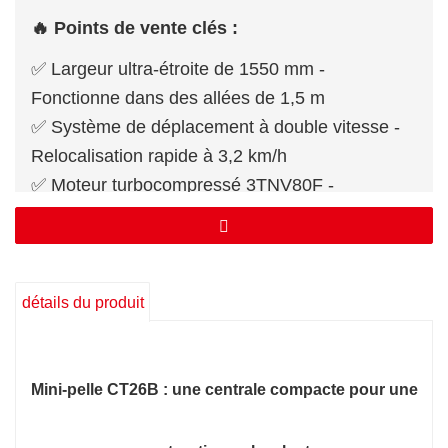
🔥 Points de vente clés :
✅ Largeur ultra-étroite de 1550 mm -
Fonctionne dans des allées de 1,5 m
✅ Système de déplacement à double vitesse -
Relocalisation rapide à 3,2 km/h
✅ Moteur turbocompressé 3TNV80F -
Puissance de 15,2 kW avec un couple de 63,2
N·m
✅ Force du godet de 20 kPa - 35 % plus
puissant que la norme industrielle
détails du produit
Mini-pelle CT26B : une centrale compacte pour une