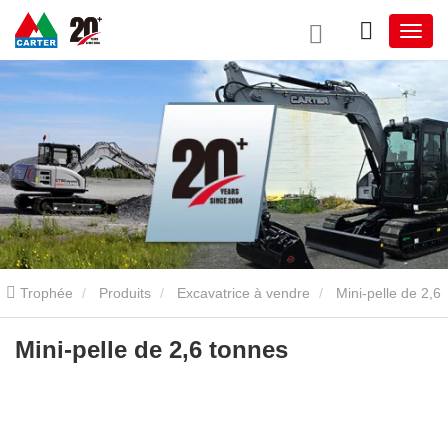
Trophée
Produits
Excavatrice à vendre
Mini-pelle de 2,6
tonnes
Mini-pelle de 2,6 tonnes