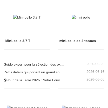
Mini-pelle 3,7 T
mini-pelle de 4 tonnes
2026-06-26
Guide expert pour la sélection des excavatrices Carter (0,6 t à 60 t) pour une efficacité optimale sur le chantier
2026-06-16
Petits détails qui portent un grand soin : porte-gobelet soudé sur mesure pour mini-pelles
2026-06-08
🌎Jour de la Terre 2026 : Notre Pouvoir, Notre Planète — Atteindre une Construction Bas Carbone avec les Mini-pelles Carter