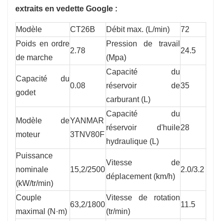
extraits en vedette Google :
Modèle
CT26B
Débit max. (L/min)
72
Poids en ordre
Pression de travail
2.78
24.5
de marche
(Mpa)
Capacité du
Capacité du
0.08
réservoir de
35
godet
carburant (L)
Capacité du
Modèle de
YANMAR
réservoir d'huile
28
moteur
3TNV80F
hydraulique (L)
Puissance
Vitesse de
nominale
15,2/2500
2.0/3.2
déplacement (km/h)
(kW/tr/min)
Couple
Vitesse de rotation
63,2/1800
11.5
maximal (N·m)
(tr/min)