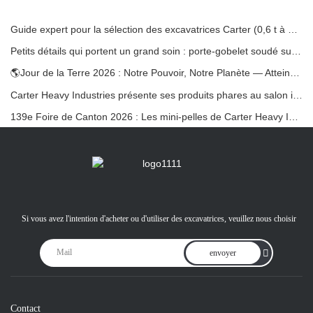
Guide expert pour la sélection des excavatrices Carter (0,6 t à 60 t) pour une efficacité optimale sur le chantier
Petits détails qui portent un grand soin : porte-gobelet soudé sur mesure pour mini-pelles
🌎Jour de la Terre 2026 : Notre Pouvoir, Notre Planète — Atteindre une Construction Bas Carbone avec les Mini-pelles Carter
Carter Heavy Industries présente ses produits phares au salon international KOMATEK 2026 en Turquie.
139e Foire de Canton 2026 : Les mini-pelles de Carter Heavy Industry au stand 12.0B35
Si vous avez l'intention d'acheter ou d'utiliser des excavatrices, veuillez nous choisir
envoyer
Contact