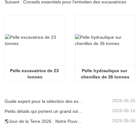
Suivant : Conseils essentiels pour l'entretien des excavatrices
Pelle excavatrice de 23 
Pelle hydraulique sur 
tonnes
chenilles de 36 tonnes
2026-06-26
Guide expert pour la sélection des excavatrices Carter (0,6 t à 60 t) pour une efficacité optimale sur le chantier
2026-06-16
Petits détails qui portent un grand soin : porte-gobelet soudé sur mesure pour mini-pelles
2026-06-08
🌎Jour de la Terre 2026 : Notre Pouvoir, Notre Planète — Atteindre une Construction Bas Carbone avec les Mini-pelles Carter