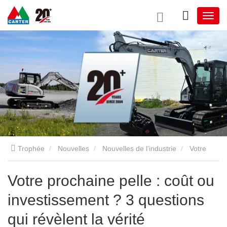
Trophée
Nouvelles
Nouvelles de l’industrie
Votre
prochaine pelle : coût ou investissement ? 3 questions qui
Votre prochaine pelle : coût ou
investissement ? 3 questions
révèlent la vérité
qui révèlent la vérité