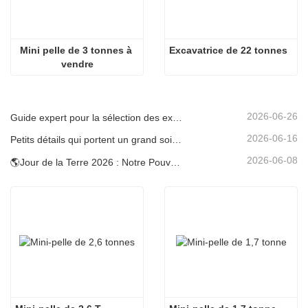
Mini pelle de 3 tonnes à 
Excavatrice de 22 tonnes
vendre
2026-06-26
Guide expert pour la sélection des excavatrices Carter (0,6 t à 60 t) pour une efficacité optimale sur le chantier
2026-06-16
Petits détails qui portent un grand soin : porte-gobelet soudé sur mesure pour mini-pelles
2026-06-08
🌎Jour de la Terre 2026 : Notre Pouvoir, Notre Planète — Atteindre une Construction Bas Carbone avec les Mini-pelles Carter