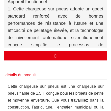
Appareil fonctionnel
1. Cette chargeuse sur pneus adopte un godet
standard renforcé avec de bonnes
performances de résistance à l'usure et une
efficacité de pelletage élevée, et la technologie
de nivellement automatique scientifiquement
conçue simplifie le processus de
fonctionnement et réduit l'intensité du travail du
conducteur.
2. Il adopte un cylindre de rotation 100/60 et un
cylindre de levage 90/50, la force de
détails du produit
creusement peut atteindre 30 KN, et les trois
Cette chargeuse sur pneus est une chargeuse sur
éléments et le temps sont courts, ce qui
pneus fiable de 1,5 T conçue pour les projets de petite
améliore efficacement l'efficacité du travail.
et moyenne envergure. Que vous travailliez dans la
Application de technologie innovante
construction, l'agriculture, l'entretien municipal ou la
Les pièces adoptent une pulvérisation