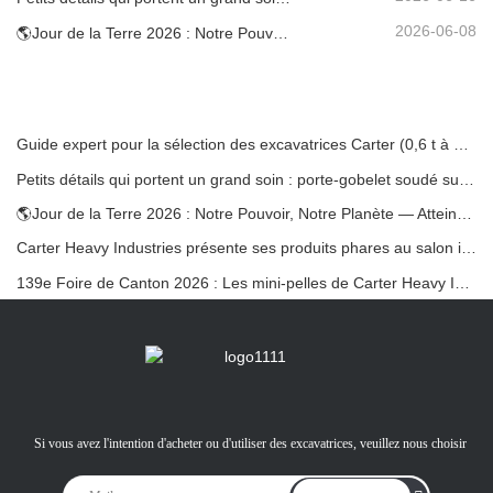
2026-06-08
🌎Jour de la Terre 2026 : Notre Pouvoir, Notre Planète — Atteindre une Construction Bas Carbone avec les Mini-pelles Carter
Guide expert pour la sélection des excavatrices Carter (0,6 t à 60 t) pour une efficacité optimale sur le chantier
Petits détails qui portent un grand soin : porte-gobelet soudé sur mesure pour mini-pelles
🌎Jour de la Terre 2026 : Notre Pouvoir, Notre Planète — Atteindre une Construction Bas Carbone avec les Mini-pelles Carter
Carter Heavy Industries présente ses produits phares au salon international KOMATEK 2026 en Turquie.
139e Foire de Canton 2026 : Les mini-pelles de Carter Heavy Industry au stand 12.0B35
Si vous avez l'intention d'acheter ou d'utiliser des excavatrices, veuillez nous choisir