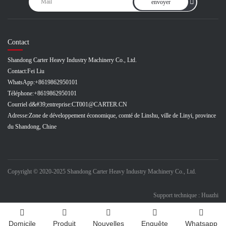
envoyer
Contact
Shandong Carter Heavy Industry Machinery Co., Ltd.
Contact:
Fei Liu
WhatsApp:
+8619862950101
Téléphone:
+8619862950101
Courriel d&#39;entreprise:
CT001@CARTER.CN
Adresse:
Zone de développement économique, comté de Linshu, ville de Linyi, province
du Shandong, Chine
Copyright © 2020-2025 Shandong Carter Heavy Industry Machinery Co., Ltd.
Support technique : Huazhi
Domicile
Produit
Nouvelles
Enquête
Whatsapp