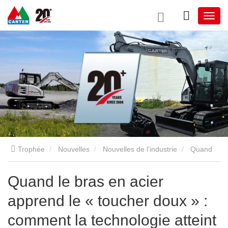
Trophée
Nouvelles
Nouvelles de l’industrie
Quand
le bras en acier apprend le « toucher doux » : comment la
Quand le bras en acier
apprend le « toucher doux » :
technologie atteint une précision de niveau archéologique
comment la technologie atteint