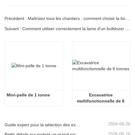
Précédent : Maîtrisez tous les chantiers : comment choisir la bonne excavatrice Carter (des micro-pelles de 0,6 t aux engins géants de 60 t pour l'exploitation minière)
Suivant : Comment utiliser correctement la lame d'un bulldozer pour mini-pelle ? Beaucoup de gens se trompent.
Mini-pelle de 1 tonne
Excavatrice 
multifonctionnelle de 6 
tonnes
2026-06-26
Guide expert pour la sélection des excavatrices Carter (0,6 t à 60 t) pour une efficacité optimale sur le chantier
2026-06-16
Petits détails qui portent un grand soin : porte-gobelet soudé sur mesure pour mini-pelles