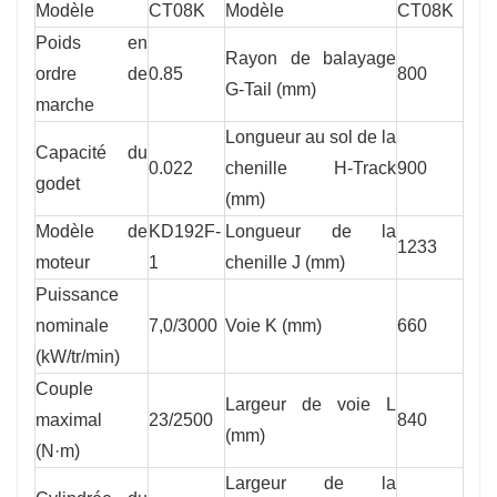
Modèle
CT08K
Modèle
CT08K
Poids en
Rayon de balayage
ordre de
0.85
800
G-Tail (mm)
marche
Longueur au sol de la
Capacité du
0.022
chenille H-Track
900
godet
(mm)
Modèle de
KD192F-
Longueur de la
1233
moteur
1
chenille J (mm)
Puissance
nominale
7,0/3000
Voie K (mm)
660
(kW/tr/min)
Couple
Largeur de voie L
maximal
23/2500
840
(mm)
(N·m)
Largeur de la