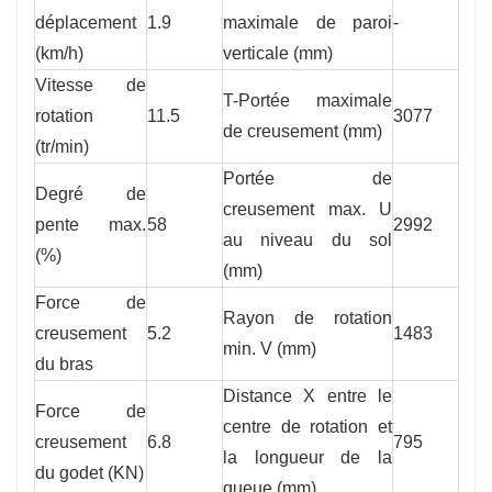
déplacement
1.9
maximale de paroi
-
(km/h)
verticale (mm)
Vitesse de
T-Portée maximale
rotation
11.5
3077
de creusement (mm)
(tr/min)
Portée de
Degré de
creusement max. U
pente max.
58
2992
au niveau du sol
(%)
(mm)
Force de
Rayon de rotation
creusement
5.2
1483
min. V (mm)
du bras
Distance X entre le
Force de
centre de rotation et
creusement
6.8
795
la longueur de la
du godet (KN)
queue (mm)