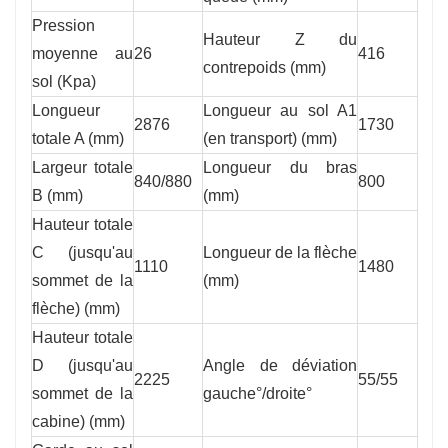
Pression
Hauteur Z du
moyenne au
26
416
contrepoids (mm)
sol (Kpa)
Longueur
Longueur au sol A1
2876
1730
totale A (mm)
(en transport) (mm)
Largeur totale
Longueur du bras
840/880
800
B (mm)
(mm)
Hauteur totale
C (jusqu'au
Longueur de la flèche
1110
1480
sommet de la
(mm)
flèche) (mm)
Hauteur totale
D (jusqu'au
Angle de déviation
2225
55/55
sommet de la
gauche°/droite°
cabine) (mm)