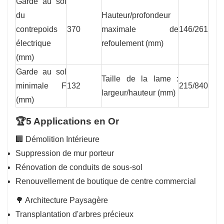
Garde au sol
du
Hauteur/profondeur
contrepoids
370
maximale de
146/261
électrique
refoulement (mm)
(mm)
Garde au sol
Taille de la lame :
minimale F
132
215/840
largeur/hauteur (mm)
(mm)
🏆5 Applications en Or
🏢 Démolition Intérieure
Suppression de mur porteur
Rénovation de conduits de sous-sol
Renouvellement de boutique de centre commercial
🌳 Architecture Paysagère
Transplantation d'arbres précieux