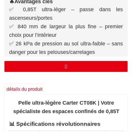
🔥Avantages clés
✅ 0,85T ultra-léger – passe dans les
ascenseurs/portes
✅ 840 mm de largeur la plus fine – premier
choix pour l’intérieur
✅ 26 kPa de pression au sol ultra-faible – sans
danger pour les pelouses/carrelages
✅ 1787 mm de profondeur leader de sa
catégorie – creuse plus profondément que les
concurrents
✅ Angle de rotation double de 55° – maître de
détails du produit
l’efficacité dans les coins
Pelle ultra-légère Carter CT08K | Votre
spécialiste des espaces confinés de 0,85T
📊 Spécifications révolutionnaires