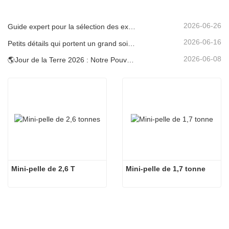
2026-06-26
Guide expert pour la sélection des excavatrices Carter (0,6 t à 60 t) pour une efficacité optimale sur le chantier
2026-06-16
Petits détails qui portent un grand soin : porte-gobelet soudé sur mesure pour mini-pelles
2026-06-08
🌎Jour de la Terre 2026 : Notre Pouvoir, Notre Planète — Atteindre une Construction Bas Carbone avec les Mini-pelles Carter
Mini-pelle de 2,6 T
Mini-pelle de 1,7 tonne