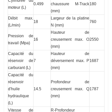
Cylindrée du
0.499
chaussure M-Track
180
moteur (L)
(mm)
Débit max.
Largeur de la platine
18
760
(L/min)
N (mm)
Hauteur de
Pression de
16
creusement max. O
2550
travail (Mpa)
(mm)
Capacité du
Hauteur de
réservoir de
7
déversement max. P
1687
carburant (L)
(mm)
Capacité du
réservoir
Profondeur de
d'huile
14.5
creusement max. Q
1787
hydraulique
(mm)
(L)
Vitesse de
R-Profondeur