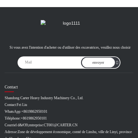
Si vous avez l'intention d'acheter ou d'utiliser des excavatrices, veuillez nous choisir
envoyer
Contact
Shandong Carter Heavy Industry Machinery Co., Ltd.
Contact:
Fei Liu
WhatsApp:
+8619862950101
Téléphone:
+8619862950101
Courriel d&#39;entreprise:
CT001@CARTER.CN
Adresse:
Zone de développement économique, comté de Linshu, ville de Linyi, province