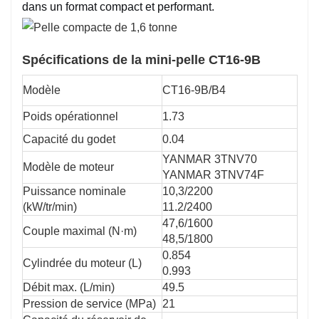
dans un format compact et performant.
Spécifications de la mini-pelle CT16-9B
Modèle
CT16-9B/B4
Poids opérationnel
1.73
Capacité du godet
0.04
YANMAR 3TNV70
Modèle de moteur
YANMAR 3TNV74F
Puissance nominale
10,3/2200
(kW/tr/min)
11.2/2400
47,6/1600
Couple maximal (N·m)
48,5/1800
0.854
Cylindrée du moteur (L)
0.993
Débit max. (L/min)
49.5
Pression de service (MPa)
21