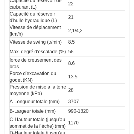
Capacité du réservoir de
22
carburant (L)
Capacité du réservoir
21
d'huile hydraulique (L)
Vitesse de déplacement
2,1/4,2
(km/h)
Vitesse de swing (tr/min)
8.5
Max. degré d'escalade (%)
58
force de creusement des
8.6
bras
Force d'excavation du
13.5
godet (KN)
Pression de mise à la terre
28
moyenne (kPa)
A-Longueur totale (mm)
3707
B-Largeur totale (mm)
990-1320
C-Hauteur totale (jusqu'au
1170
sommet de la flèche) (mm)
D-Hauteur totale (jusqu'au