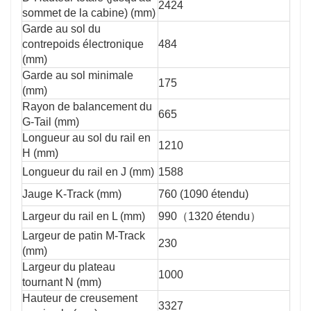
2424
sommet de la cabine) (mm)
Garde au sol du
contrepoids électronique
484
(mm)
Garde au sol minimale
175
(mm)
Rayon de balancement du
665
G-Tail (mm)
Longueur au sol du rail en
1210
H (mm)
Longueur du rail en J (mm)
1588
Jauge K-Track (mm)
760 (1090 étendu)
Largeur du rail en L (mm)
990（1320 étendu）
Largeur de patin M-Track
230
(mm)
Largeur du plateau
1000
tournant N (mm)
Hauteur de creusement
3327