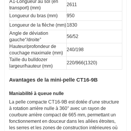
A1-Longueur au sol (en
2611
transport) (mm)
Longueur du bras (mm)
950
Longueur de la flèche (mm)
1830
Angle de déviation
56/52
gauche°/droite°
Hauteur/profondeur de
240/198
couchage maximale (mm)
Taille du bulldozer
220/966(1320)
largeur/hauteur (mm)
Avantages de la mini-pelle CT16-9B
Maniabilité à queue nulle
La pelle compacte CT16-9B est dotée d'une structure
à rotation arrière nulle à 360° avec un rayon de
courbure arrière compact de 665 mm, permettant un
fonctionnement en douceur dans les allées étroites,
les serres et les zones de construction intérieures où