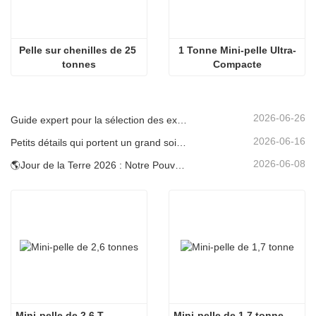
Pelle sur chenilles de 25 
1 Tonne Mini-pelle Ultra-
tonnes
Compacte
2026-06-26
Guide expert pour la sélection des excavatrices Carter (0,6 t à 60 t) pour une efficacité optimale sur le chantier
2026-06-16
Petits détails qui portent un grand soin : porte-gobelet soudé sur mesure pour mini-pelles
2026-06-08
🌎Jour de la Terre 2026 : Notre Pouvoir, Notre Planète — Atteindre une Construction Bas Carbone avec les Mini-pelles Carter
Mini-pelle de 2,6 T
Mini-pelle de 1,7 tonne