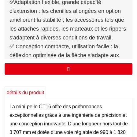
✅
Adaptation flexible, grande capacité
d'extension : les chenilles allongées en option
améliorent la stabilité ; les accessoires tels que
les attaches rapides, les marteaux et les rippers
s'adaptent à diverses conditions de travail.
✅ Conception compacte, utilisation facile : la
déflexion optimisée de la flèche s’adapte aux
espaces étroits, assurant un fonctionnement
fluide dans des environnements complexes.
✅ Amélioration de la puissance, percée en
matière de performances : la collaboration du
détails du produit
système hydraulique-puissance augmente la
La mini-pelle CT16 offre des performances
puissance de creusement de 10 %, améliorant
exceptionnelles grâce à une ingénierie de précision et
ainsi l’efficacité de la construction.
une conception innovante. D'une longueur hors tout de
Pour plus d'informations sur la mini-pelle
3 707 mm et dotée d'une voie réglable de 990 à 1 320
CT06, veuillez
Contactez-nous
.