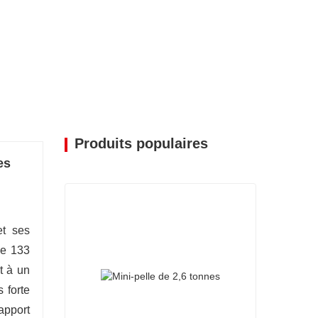
Produits populaires
es
et ses
de 133
t à un
 forte
apport