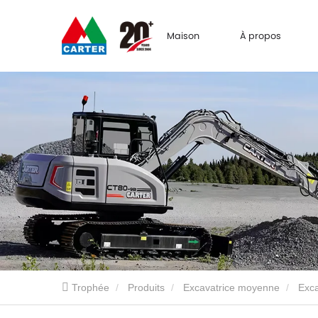
Maison
À propos
Trophée
Produits
Excavatrice moyenne
Exca