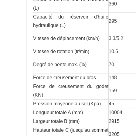
360
(L)
Capacité du réservoir d'huile
295
hydraulique (L)
Vitesse de déplacement (km/h)
3,3/5,2
Vitesse de rotation (tr/min)
10.5
Degré de pente max. (%)
70
Force de creusement du bras
148
Force de creusement du godet
159
(KN)
Pression moyenne au sol (Kpa)
45
Longueur totale A (mm)
10004
Largeur totale B (mm)
2915
Hauteur totale C (jusqu'au sommet
3205