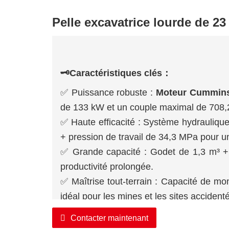
Pelle excavatrice lourde de 23
🗝️Caractéristiques clés：
✅ Puissance robuste :
Moteur Cummins
de 133 kW et un couple maximal de 708,
✅ Haute efficacité : Système hydraulique
+ pression de travail de 34,3 MPa pour u
✅ Grande capacité : Godet de 1,3 m³ + 
productivité prolongée.
✅ Maîtrise tout-terrain : Capacité de m
idéal pour les mines et les sites accident
✅ Cabine ergonomique : Cabine certi
Contacter maintenant
pneumatique et vue panoramique.