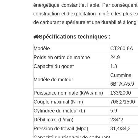
énergétique constant et fiable. Par conséquent,
construction et d’exploitation minière les plus
de carburant supérieure et une durabilité à long 
🚜Spécifications techniques :
Modèle
CT260-8A
Poids en ordre de marche
24.9
Capacité du godet
1.3
Cummins
Modèle de moteur
6BTA.A5.9
Puissance nominale (kW/tr/min)
133/2000
Couple maximal (N·m)
708,2/1500
Cylindrée du moteur (L)
5.9
Débit max. (L/min)
234*2
Pression de travail (Mpa)
31,4/34,3
Capacité du réservoir de carburant