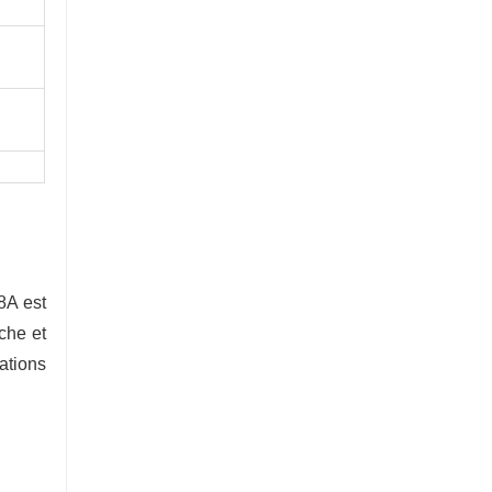
8A est
oche et
dations