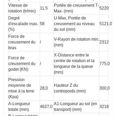
Vitesse de
Portée de creusement T-
11.5
5220
rotation (tr/min)
Max. (mm)
Degré
U-Max. Portée de
d'escalade max.
58
creusement au niveau
5121.0
(%)
du sol (mm)
Force de
V-Rayon de rotation min.
creusement du
/
2312
(mm)
bras
X-Distance entre le
Force de
centre de rotation et la
creusement du
/
775,0
longueur de la queue
godet (KN)
(mm)
Pression
moyenne de
Hauteur Z du
28,0
300,0
mise à la terre
contrepoids (mm)
(Kpa)
A-Longueur
A1-Longueur au sol (en
4627.0
3218
totale (mm)
transport) (mm)