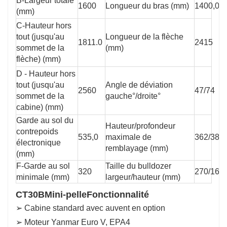
B-Largeur totale
1600
Longueur du bras (mm)
1400,0
(mm)
C-Hauteur hors
tout (jusqu'au
Longueur de la flèche
1811.0
2415
sommet de la
(mm)
flèche) (mm)
D - Hauteur hors
tout (jusqu'au
Angle de déviation
2560
47/74
sommet de la
gauche°/droite°
cabine) (mm)
Garde au sol du
Hauteur/profondeur
contrepoids
535,0
maximale de
362/383
électronique
remblayage (mm)
(mm)
F-Garde au sol
Taille du bulldozer
320
270/160
minimale (mm)
largeur/hauteur (mm)
CT30B
Mini-pelle
Fonctionnalité
➢ Cabine standard avec auvent en option
➢ Moteur Yanmar Euro V, EPA4