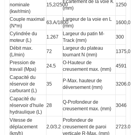
Écartement de la voie K
nominale
15,2/2500
1250
(mm)
(kw/r/min)
Couple maximal
Largeur de la voie en L
63.A/1800
1600,0
(N*m)
(mm)
Cylindrée du
Largeur du patin M-
1.267
300
moteur (L)
Track (mm)
Débit max.
Largeur du plateau
72
1375,0
(L/min)
tournant N (mm)
Pression de
O-Hauteur de
24.5
4591
travail (Mpa)
creusement max. (mm)
Capacité du
P-Max. hauteur de
réservoir de
35
3206.0
déversement (mm)
carburant (L)
Capacité du
Q-Profondeur de
réservoir d'huile
28
3046
creusement max. (mm)
hydraulique (L)
Vitesse de
Profondeur de
déplacement
2.0/3.2
creusement de paroi
2723.0
(km/h)
verticale R-Max. (mm)