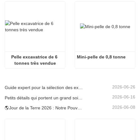
Pelle excavatrice de 6 
Mini-pelle de 0,8 tonne
tonnes très vendue
2026-06-26
Guide expert pour la sélection des excavatrices Carter (0,6 t à 60 t) pour une efficacité optimale sur le chantier
2026-06-16
Petits détails qui portent un grand soin : porte-gobelet soudé sur mesure pour mini-pelles
2026-06-08
🌎Jour de la Terre 2026 : Notre Pouvoir, Notre Planète — Atteindre une Construction Bas Carbone avec les Mini-pelles Carter