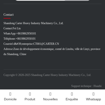
Contact
Shandong Carter Heavy Industry Machinery Co., Ltd.
Contact:
Fei Liu
WhatsApp:
+8619862950101
Téléphone:
+8619862950101
Courriel d&#39;entreprise:
CT001@CARTER.CN
Adresse:
Zone de développement économique, comté de Linshu, ville de Linyi, province
du Shandong, Chine
Copyright © 2020-2025 Shandong Carter Heavy Industry Machinery Co., Ltd.
Support technique : Huazhi
Domicile
Produit
Nouvelles
Enquête
Whatsapp