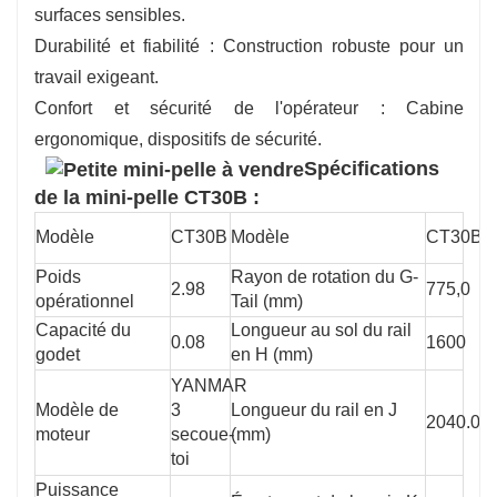
surfaces sensibles.
Durabilité et fiabilité : Construction robuste pour un
travail exigeant.
Confort et sécurité de l'opérateur : Cabine
ergonomique, dispositifs de sécurité.
Spécifications
de la mini-pelle CT30B :
Modèle
CT30B
Modèle
CT30B
Poids
Rayon de rotation du G-
2.98
775,0
opérationnel
Tail (mm)
Capacité du
Longueur au sol du rail
0.08
1600
godet
en H (mm)
YANMAR
Modèle de
3
Longueur du rail en J
2040.0
moteur
secoue-
(mm)
toi
Puissance