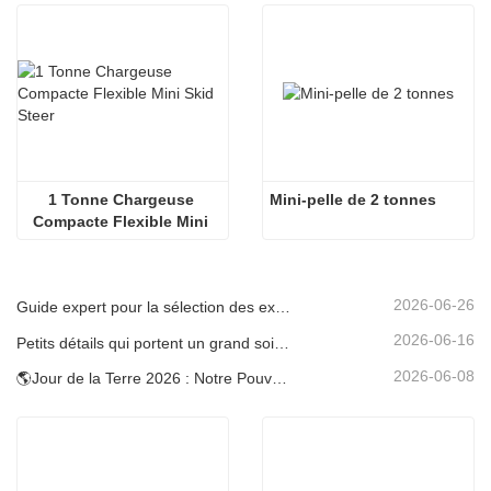
1 Tonne Chargeuse 
Mini-pelle de 2 tonnes
Compacte Flexible Mini 
Skid Steer
2026-06-26
Guide expert pour la sélection des excavatrices Carter (0,6 t à 60 t) pour une efficacité optimale sur le chantier
2026-06-16
Petits détails qui portent un grand soin : porte-gobelet soudé sur mesure pour mini-pelles
2026-06-08
🌎Jour de la Terre 2026 : Notre Pouvoir, Notre Planète — Atteindre une Construction Bas Carbone avec les Mini-pelles Carter