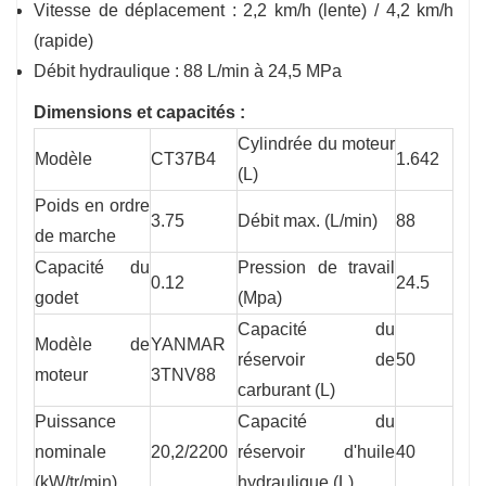
Vitesse de déplacement : 2,2 km/h (lente) / 4,2 km/h
(rapide)
Débit hydraulique : 88 L/min à 24,5 MPa
Dimensions et capacités :
Cylindrée du moteur
Modèle
CT37B4
1.642
(L)
Poids en ordre
3.75
Débit max. (L/min)
88
de marche
Capacité du
Pression de travail
0.12
24.5
godet
(Mpa)
Capacité du
Modèle de
YANMAR
réservoir de
50
moteur
3TNV88
carburant (L)
Puissance
Capacité du
nominale
20,2/2200
réservoir d'huile
40
(kW/tr/min)
hydraulique (L)