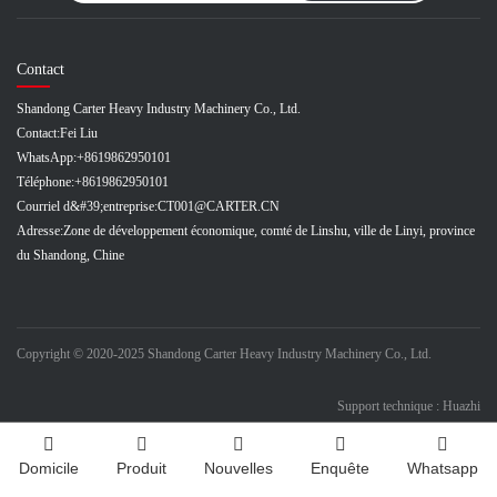
Contact
Shandong Carter Heavy Industry Machinery Co., Ltd.
Contact:
Fei Liu
WhatsApp:
+8619862950101
Téléphone:
+8619862950101
Courriel d&#39;entreprise:
CT001@CARTER.CN
Adresse:
Zone de développement économique, comté de Linshu, ville de Linyi, province
du Shandong, Chine
Copyright © 2020-2025 Shandong Carter Heavy Industry Machinery Co., Ltd.
Support technique : Huazhi
Domicile
Produit
Nouvelles
Enquête
Whatsapp