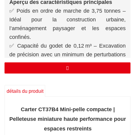
Aperçu des caractéristiques principales
✅ Poids en ordre de marche de 3,75 tonnes –
Idéal pour la construction urbaine,
l’aménagement paysager et les espaces
confinés.
✅ Capacité du godet de 0,12 m³ – Excavation
de précision avec un minimum de perturbations
sur le site.
✅ Moteur Yanmar 3TNV88 –
20,2 kW/2200 tr/min | Couple de 82,6 N·m –
Économe en carburant et extrêmement fiable.
détails du produit
✅ Capacité de montée maximale de 58 % –
Affrontez les terrains escarpés sans effort.
Carter CT37B4 Mini-pelle compacte |
✅ Rayon de braquage arrière ultra-court de
Pelleteuse miniature haute performance pour
860 mm – Travaillez en toute sécurité près des
espaces restreints
murs et des obstacles.