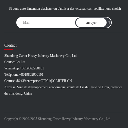
Si vous avez l'intention d'acheter ou d'utiliser des excavatrices, veuillez nous choisir
envoyer
Contact
Shandong Carter Heavy Industry Machinery Co., Ltd.
Contact:
Fei Liu
WhatsApp:
+8619862950101
Téléphone:
+8619862950101
Courriel d&#39;entreprise:
CT001@CARTER.CN
Adresse:
Zone de développement économique, comté de Linshu, ville de Linyi, province
du Shandong, Chine
Copyright © 2020-2025 Shandong Carter Heavy Industry Machinery Co., Ltd.