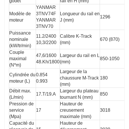
godet
rail en H (mm)
YANMAR
Modèle de
3TNV74F
Longueur du rail en
1296
moteur
YANMAR
J (mm)
3TNV70
Puissance
11.2/2400
Calibre K-Track
nominale
670 (870)
10,3/2200
(mm)
(kW/tr/min)
Couple
47,6/1600
Largeur du rail en L
maximal
850-1050
48.Kh/1800
(mm)
(N*m)
Largeur de la
Cylindrée du
0.854
chaussure M-Track
180
moteur (L)
0.993
(mm)
Débit max.
Largeur du plateau
17.T/19.A
850
(L/min)
tournant N (mm)
Pression de
Hauteur de
service
17
creusement
3018
(Mpa)
maximale (mm)
Capacité du
Hauteur de