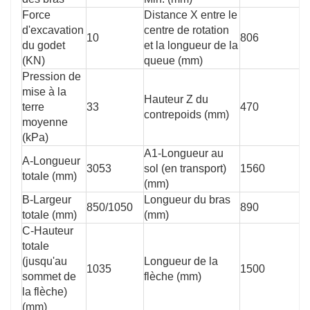
Force
Distance X entre le
d'excavation
centre de rotation
10
806
du godet
et la longueur de la
(KN)
queue (mm)
Pression de
mise à la
Hauteur Z du
terre
33
470
contrepoids (mm)
moyenne
(kPa)
A1-Longueur au
A-Longueur
3053
sol (en transport)
1560
totale (mm)
(mm)
B-Largeur
Longueur du bras
850/1050
890
totale (mm)
(mm)
C-Hauteur
totale
(jusqu'au
Longueur de la
1035
1500
sommet de
flèche (mm)
la flèche)
(mm)