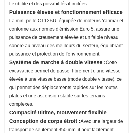
flexibilité et des possibilités illimitées.
rénovations intérieures et les travaux en verger,
Puissance élevée et fonctionnement efficace
offrant ainsi des solutions de construction
La mini-pelle CT12BU, équipée de moteurs Yanmar et
efficaces, sûres et flexibles aux utilisateurs du
conforme aux normes d'émission Euro 5, assure une
monde entier.
puissance de creusement élevée et un faible niveau
sonore au niveau des meilleurs du secteur, équilibrant
puissance et protection de l'environnement.
Système de marche à double vitesse :
Cette
excavatrice permet de passer librement d'une vitesse
élevée à une vitesse basse (mode double vitesse), ce
qui permet des déplacements rapides sur les routes
plates et une ascension stable sur les terrains
complexes.
Compacité ultime, mouvement flexible
Conception de corps étroit :
Avec une largeur de
transport de seulement 850 mm, il peut facilement