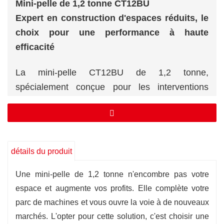
Mini-pelle de 1,2 tonne CT12BU
Expert en construction d'espaces réduits, le
choix pour une performance à haute
efficacité
La mini-pelle CT12BU de 1,2 tonne,
spécialement conçue pour les interventions
dans les espaces restreints, est un partenaire
idéal pour des secteurs tels que la construction,
l'agriculture, l'aménagement paysager et
l'entretien des espaces verts. Grâce à sa
détails du produit
conception compacte, son rayon de rotation nul,
ses performances élevées et sa configuration
Une mini-pelle de 1,2 tonne n'encombre pas votre
de sécurité ergonomique, elle s'adapte
espace et augmente vos profits. Elle complète votre
parc de machines et vous ouvre la voie à de nouveaux
facilement aux environnements complexes
marchés. L'opter pour cette solution, c'est choisir une
comme les rues et ruelles urbaines, les