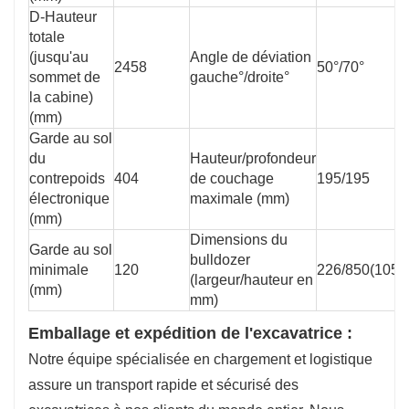
D-Hauteur
totale
(jusqu'au
Angle de déviation
2458
50°/70°
sommet de
gauche°/droite°
la cabine)
(mm)
Garde au sol
du
Hauteur/profondeur
contrepoids
404
de couchage
195/195
électronique
maximale (mm)
(mm)
Dimensions du
Garde au sol
bulldozer
minimale
120
226/850(1050
(largeur/hauteur en
(mm)
mm)
Emballage et expédition de l'excavatrice :
Notre équipe spécialisée en chargement et logistique
assure un transport rapide et sécurisé des