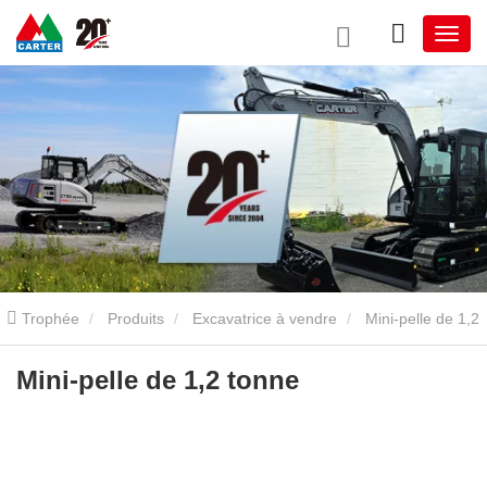
Trophée
Produits
Excavatrice à vendre
Mini-pelle de 1,2
tonne
Mini-pelle de 1,2 tonne