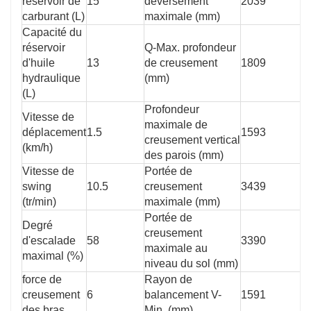
réservoir de
15
déversement
2039
carburant (L)
maximale (mm)
Capacité du
réservoir
Q-Max. profondeur
d'huile
13
de creusement
1809
hydraulique
(mm)
(L)
Profondeur
Vitesse de
maximale de
déplacement
1.5
1593
creusement vertical
(km/h)
des parois (mm)
Vitesse de
Portée de
swing
10.5
creusement
3439
(tr/min)
maximale (mm)
Portée de
Degré
creusement
d'escalade
58
3390
maximale au
maximal (%)
niveau du sol (mm)
force de
Rayon de
creusement
6
balancement V-
1591
des bras
Min. (mm)