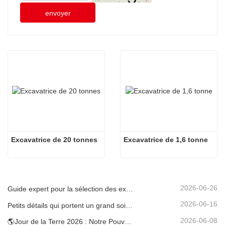
envoyer
Excavatrice de 20 tonnes
Excavatrice de 1,6 tonne
2026-06-26
Guide expert pour la sélection des excavatrices Carter (0,6 t à 60 t) pour une efficacité optimale sur le chantier
2026-06-16
Petits détails qui portent un grand soin : porte-gobelet soudé sur mesure pour mini-pelles
2026-06-08
🌎Jour de la Terre 2026 : Notre Pouvoir, Notre Planète — Atteindre une Construction Bas Carbone avec les Mini-pelles Carter