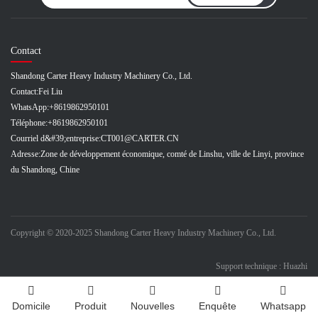
Contact
Shandong Carter Heavy Industry Machinery Co., Ltd.
Contact:
Fei Liu
WhatsApp:
+8619862950101
Téléphone:
+8619862950101
Courriel d&#39;entreprise:
CT001@CARTER.CN
Adresse:
Zone de développement économique, comté de Linshu, ville de Linyi, province
du Shandong, Chine
Copyright © 2020-2025 Shandong Carter Heavy Industry Machinery Co., Ltd.
Support technique : Huazhi
Domicile
Produit
Nouvelles
Enquête
Whatsapp