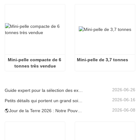
Mini-pelle compacte de 6 
Mini-pelle de 3,7 tonnes
tonnes très vendue
2026-06-26
Guide expert pour la sélection des excavatrices Carter (0,6 t à 60 t) pour une efficacité optimale sur le chantier
2026-06-16
Petits détails qui portent un grand soin : porte-gobelet soudé sur mesure pour mini-pelles
2026-06-08
🌎Jour de la Terre 2026 : Notre Pouvoir, Notre Planète — Atteindre une Construction Bas Carbone avec les Mini-pelles Carter