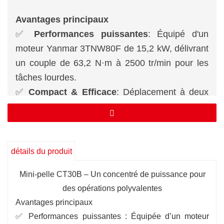
Avantages principaux
✅
Performances puissantes
: Équipé d'un
moteur Yanmar 3TNW80F de 15,2 kW, délivrant
un couple de 63,2 N·m à 2500 tr/min pour les
tâches lourdes.
✅
Compact & Efficace
: Déplacement à deux
vitesses (2,0/3,2 km/h) + vitesse de rotation de
11,5 tr/min, idéal pour les espaces confinés.
✅
Adaptabilité supérieure
: Pente maximale de
58 % + pression au sol de 28 kPa, garantissant
détails du produit
une stabilité inébranlable sur les terrains
Mini-pelle CT30B – Un concentré de puissance pour
accidentés.
des opérations polyvalentes
Avantages principaux
✅ Performances puissantes : Équipée d’un moteur