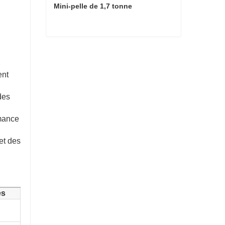
Mini-pelle de 1,7 tonne
Mini-pelle de 1,7 tonne
ent
des
rmance
et des
es