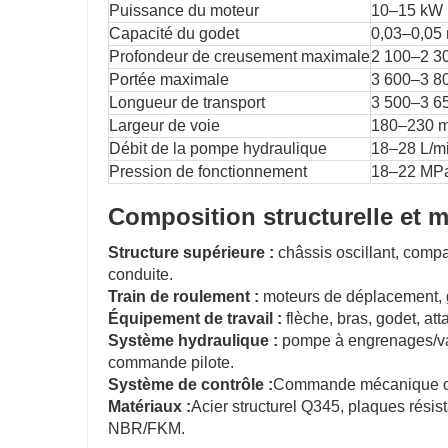
Puissance du moteur
10–15 kW (
Capacité du godet
0,03–0,05
Profondeur de creusement maximale
2 100–2 3
Portée maximale
3 600–3 8
Longueur de transport
3 500–3 6
Largeur de voie
180–230 m
Débit de la pompe hydraulique
18–28 L/m
Pression de fonctionnement
18–22 MP
Composition structurelle et m
Structure supérieure :
châssis oscillant, comp
conduite.
Train de roulement :
moteurs de déplacement, g
Équipement de travail :
flèche, bras, godet, att
Système hydraulique :
pompe à engrenages/varia
commande pilote.
Système de contrôle :
Commande mécanique ou 
Matériaux :
Acier structurel Q345, plaques résis
NBR/FKM.