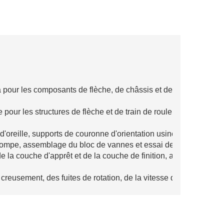
our les composants de flèche, de châssis et de cadre afin de g
pour les structures de flèche et de train de roulement afin d'amé
d'oreille, supports de couronne d'orientation usinés par équip
 pompe, assemblage du bloc de vannes et essai de pression des 
e la couche d'apprêt et de la couche de finition, avec une perf
creusement, des fuites de rotation, de la vitesse de déplaceme