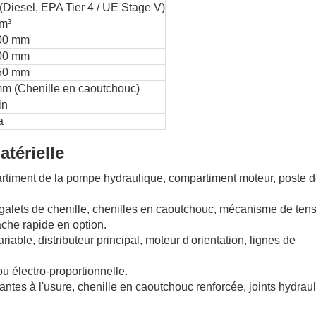
Diesel, EPA Tier 4 / UE Stage V)
 m³
00 mm
00 mm
50 mm
m (Chenille en caoutchouc)
in
a
atérielle
artiment de la pompe hydraulique, compartiment moteur, poste 
alets de chenille, chenilles en caoutchouc, mécanisme de tens
ache rapide en option.
ble, distributeur principal, moteur d'orientation, lignes de
électro-proportionnelle.
tantes à l'usure, chenille en caoutchouc renforcée, joints hydrau