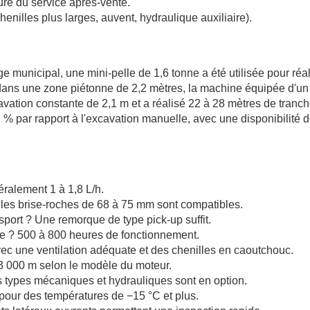
ture du service après-vente.
henilles plus larges, auvent, hydraulique auxiliaire).
e municipal, une mini-pelle de 1,6 tonne a été utilisée pour réal
 dans une zone piétonne de 2,2 mètres, la machine équipée d'un
vation constante de 2,1 m et a réalisé 22 à 28 mètres de tranc
2 % par rapport à l'excavation manuelle, avec une disponibilité d
ralement 1 à 1,8 L/h.
, les brise-roches de 68 à 75 mm sont compatibles.
sport ? Une remorque de type pick-up suffit.
ue ? 500 à 800 heures de fonctionnement.
avec une ventilation adéquate et des chenilles en caoutchouc.
3 000 m selon le modèle du moteur.
s types mécaniques et hydrauliques sont en option.
ur des températures de −15 °C et plus.