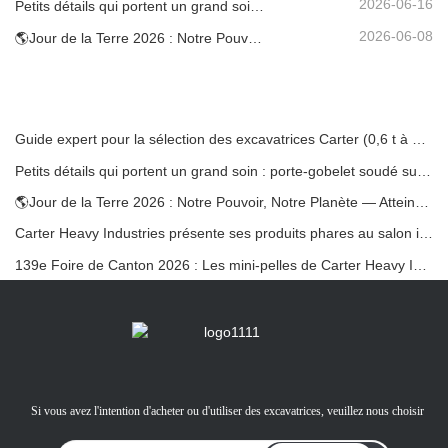
2026-06-16
Petits détails qui portent un grand soin : porte-gobelet soudé sur mesure pour mini-pelles
2026-06-08
🌎Jour de la Terre 2026 : Notre Pouvoir, Notre Planète — Atteindre une Construction Bas Carbone avec les Mini-pelles Carter
Guide expert pour la sélection des excavatrices Carter (0,6 t à 60 t) pour une efficacité optimale sur le chantier
Petits détails qui portent un grand soin : porte-gobelet soudé sur mesure pour mini-pelles
🌎Jour de la Terre 2026 : Notre Pouvoir, Notre Planète — Atteindre une Construction Bas Carbone avec les Mini-pelles Carter
Carter Heavy Industries présente ses produits phares au salon international KOMATEK 2026 en Turquie.
139e Foire de Canton 2026 : Les mini-pelles de Carter Heavy Industry au stand 12.0B35
Si vous avez l'intention d'acheter ou d'utiliser des excavatrices, veuillez nous choisir