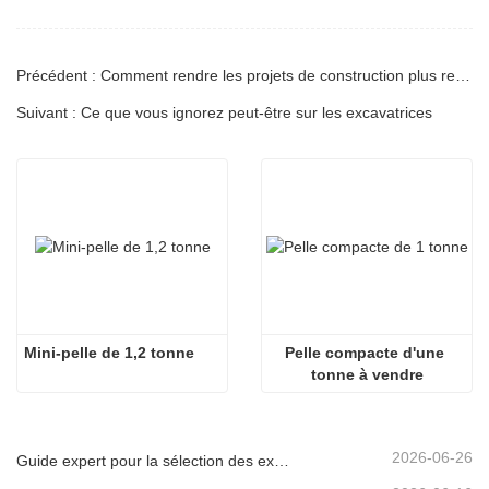
Précédent : Comment rendre les projets de construction plus rentables : la valeur cachée de la durabilité des excavatrices — une analyse à long terme basée sur les machines CARTER
Suivant : Ce que vous ignorez peut-être sur les excavatrices
Mini-pelle de 1,2 tonne
Pelle compacte d'une 
tonne à vendre
2026-06-26
Guide expert pour la sélection des excavatrices Carter (0,6 t à 60 t) pour une efficacité optimale sur le chantier