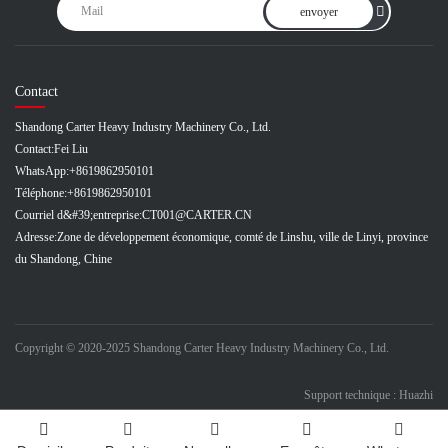
envoyer
Contact
Shandong Carter Heavy Industry Machinery Co., Ltd.
Contact:
Fei Liu
WhatsApp:
+8619862950101
Téléphone:
+8619862950101
Courriel d&#39;entreprise:
CT001@CARTER.CN
Adresse:
Zone de développement économique, comté de Linshu, ville de Linyi, province
du Shandong, Chine
Copyright © 2020-2025 Shandong Carter Heavy Industry Machinery Co., Ltd.
Support technique : Huazhi