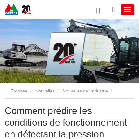
Trophée
Nouvelles
Nouvelles de l’industrie
Comment prédire les conditions de fonctionnement en détectant
Comment prédire les
conditions de fonctionnement
la pression hydraulique et les signaux sonores ?
en détectant la pression