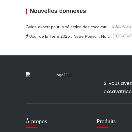
Contacter maintenant
Conta
Nouvelles connexes
2026-06-2
Guide expert pour la sélection des excavatrices Carter (0,6 t à 60 t) pour une efficacité optimale sur le chantier
2026-06-0
🌎Jour de la Terre 2026 : Notre Pouvoir, Notre Planète — Atteindre une Construction Bas Carbone avec les Mini-pelles Carter
Si vous avez 
excavatrices
À propos
Produits