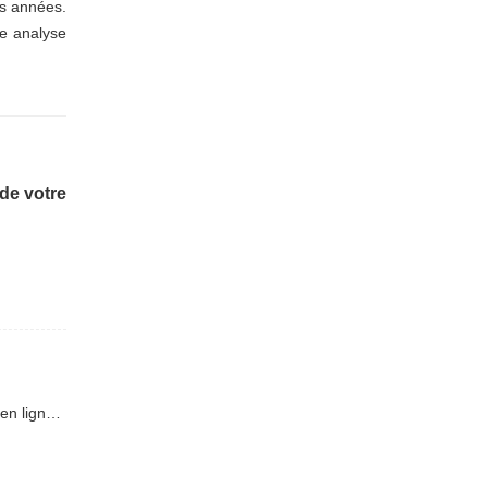
es années.
ne analyse
 de votre
Suivant : Pourquoi les vidéos de mini-pelles, pourtant considérées comme « ennuyeuses », cumulent-elles des millions de vues en ligne ?