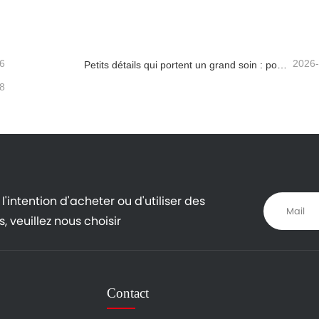
cter maintenant
Contacter maintenant
6
2026
Petits détails qui portent un grand soin : porte-gobelet soudé sur mesure pour mini-pelles
8
l'intention d'acheter ou d'utiliser des
, veuillez nous choisir
Contact