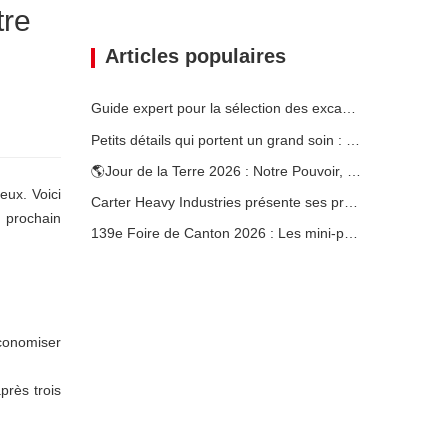
tre
Articles populaires
Guide expert pour la sélection des excavatrices Carter (0,6 t à 60 t) pour une efficacité optimale sur le chantier
Petits détails qui portent un grand soin : porte-gobelet soudé sur mesure pour mini-pelles
🌎Jour de la Terre 2026 : Notre Pouvoir, Notre Planète — Atteindre une Construction Bas Carbone avec les Mini-pelles Carter
eux. Voici
Carter Heavy Industries présente ses produits phares au salon international KOMATEK 2026 en Turquie.
 prochain
139e Foire de Canton 2026 : Les mini-pelles de Carter Heavy Industry au stand 12.0B35
conomiser
près trois