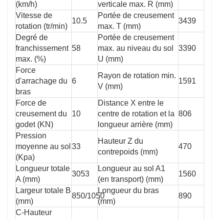
(km/h)
verticale max. R (mm)
Vitesse de
Portée de creusement
10.5
3439
rotation (tr/min)
max. T (mm)
Degré de
Portée de creusement
franchissement
58
max. au niveau du sol
3390
max. (%)
U (mm)
Force
Rayon de rotation min.
d'arrachage du
6
1591
V (mm)
bras
Force de
Distance X entre le
creusement du
10
centre de rotation et la
806
godet (KN)
longueur arrière (mm)
Pression
Hauteur Z du
moyenne au sol
33
470
contrepoids (mm)
(Kpa)
Longueur totale
Longueur au sol A1
3053
1560
A (mm)
(en transport) (mm)
Largeur totale B
Longueur du bras
850/1050
890
(mm)
(mm)
C-Hauteur