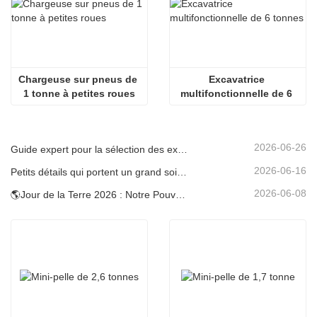
Chargeuse sur pneus de 
Excavatrice 
1 tonne à petites roues
multifonctionnelle de 6 
tonnes
2026-06-26
Guide expert pour la sélection des excavatrices Carter (0,6 t à 60 t) pour une efficacité optimale sur le chantier
2026-06-16
Petits détails qui portent un grand soin : porte-gobelet soudé sur mesure pour mini-pelles
2026-06-08
🌎Jour de la Terre 2026 : Notre Pouvoir, Notre Planète — Atteindre une Construction Bas Carbone avec les Mini-pelles Carter