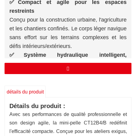
✅Compact et agile pour les espaces
restreints
Conçu pour la construction urbaine, l'agriculture
et les chantiers confinés. Le corps léger navigue
sans effort sur les terrains complexes et les
défis intérieurs/extérieurs.
✅Système hydraulique intelligent,
fonctionnement fluide
Des performances hydrauliques optimisées
assurent une réponse rapide pour le
creusement, le levage et la rotation précis,
détails du produit
augmentant la productivité.
Détails du produit :
✅Excavation puissante, maîtrise
Avec ses performances de qualité professionnelle et
multifonctionnelle
son design agile, la mini-pelle CT12B4/B redéfinit
Excelle à la fois dans les opérations de
l'efficacité compacte. Conçue pour les ateliers exigus,
creusement profond et de portée élevée,