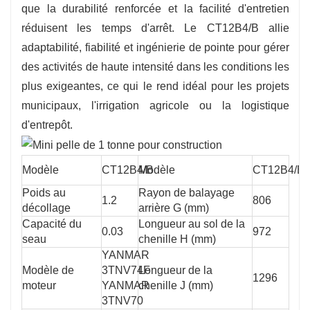
que la durabilité renforcée et la facilité d'entretien
réduisent les temps d'arrêt. Le CT12B4/B allie
adaptabilité, fiabilité et ingénierie de pointe pour gérer
des activités de haute intensité dans les conditions les
plus exigeantes, ce qui le rend idéal pour les projets
municipaux, l'irrigation agricole ou la logistique
d'entrepôt.
Modèle
CT12B4/B
Modèle
CT12B4/B
Poids au
Rayon de balayage
1.2
806
décollage
arrière G (mm)
Capacité du
Longueur au sol de la
0.03
972
seau
chenille H (mm)
YANMAR
Modèle de
3TNV74F
Longueur de la
1296
moteur
YANMAR
chenille J (mm)
3TNV70