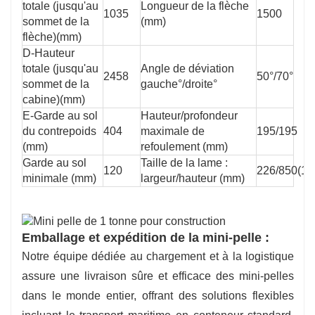
totale (jusqu'au
Longueur de la flèche
1035
1500
sommet de la
(mm)
flèche)(mm)
D-Hauteur
totale (jusqu'au
Angle de déviation
2458
50°/70°
sommet de la
gauche°/droite°
cabine)(mm)
E-Garde au sol
Hauteur/profondeur
du contrepoids
404
maximale de
195/195
(mm)
refoulement (mm)
Garde au sol
Taille de la lame :
120
226/850(10
minimale (mm)
largeur/hauteur (mm)
Emballage et expédition de la mini-pelle :
Notre équipe dédiée au chargement et à la logistique
assure une livraison sûre et efficace des mini-pelles
dans le monde entier, offrant des solutions flexibles