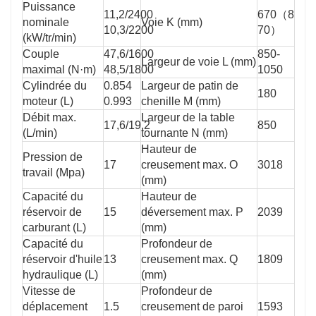
Puissance
11,2/2400
670（8
nominale
Voie K (mm)
10,3/2200
70）
(kW/tr/min)
Couple
47,6/1600
850-
Largeur de voie L (mm)
maximal (N·m)
48,5/1800
1050
Cylindrée du
0.854
Largeur de patin de
180
moteur (L)
0.993
chenille M (mm)
Débit max.
Largeur de la table
17,6/19,2
850
(L/min)
tournante N (mm)
Hauteur de
Pression de
17
creusement max. O
3018
travail (Mpa)
(mm)
Capacité du
Hauteur de
réservoir de
15
déversement max. P
2039
carburant (L)
(mm)
Capacité du
Profondeur de
réservoir d'huile
13
creusement max. Q
1809
hydraulique (L)
(mm)
Vitesse de
Profondeur de
déplacement
1.5
creusement de paroi
1593