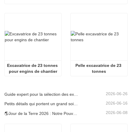
Excavatrice de 23 tonnes 
Pelle excavatrice de 23 
pour engins de chantier
tonnes
2026-06-26
Guide expert pour la sélection des excavatrices Carter (0,6 t à 60 t) pour une efficacité optimale sur le chantier
2026-06-16
Petits détails qui portent un grand soin : porte-gobelet soudé sur mesure pour mini-pelles
2026-06-08
🌎Jour de la Terre 2026 : Notre Pouvoir, Notre Planète — Atteindre une Construction Bas Carbone avec les Mini-pelles Carter