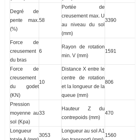
Portée de
Degré de
creusement max. U
pente max.
58
3390
au niveau du sol
(%)
(mm)
Force de
Rayon de rotation
creusement
6
1591
min. V (mm)
du bras
Force de
Distance X entre le
creusement
centre de rotation
10
806
du godet
et la longueur de la
(KN)
queue (mm)
Pression
Hauteur Z du
moyenne au
33
470
contrepoids (mm)
sol (Kpa)
Longueur
Longueur au sol A1
3053
1560
totale A (mm)
(en transport) (mm)