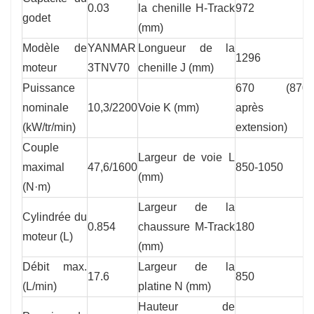
0.03
la chenille H-Track
972
godet
(mm)
Modèle de
YANMAR
Longueur de la
1296
moteur
3TNV70
chenille J (mm)
Puissance
670 (870
nominale
10,3/2200
Voie K (mm)
après
(kW/tr/min)
extension)
Couple
Largeur de voie L
maximal
47,6/1600
850-1050
(mm)
(N·m)
Largeur de la
Cylindrée du
0.854
chaussure M-Track
180
moteur (L)
(mm)
Débit max.
Largeur de la
17.6
850
(L/min)
platine N (mm)
Hauteur de