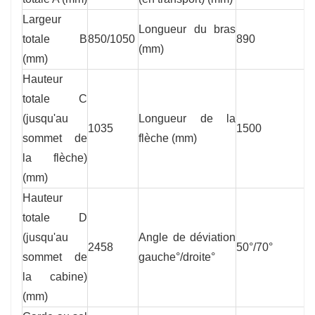
Largeur
Longueur du bras
totale B
850/1050
890
(mm)
(mm)
Hauteur
totale C
(jusqu'au
Longueur de la
1035
1500
sommet de
flèche (mm)
la flèche)
(mm)
Hauteur
totale D
(jusqu'au
Angle de déviation
2458
50°/70°
sommet de
gauche°/droite°
la cabine)
(mm)