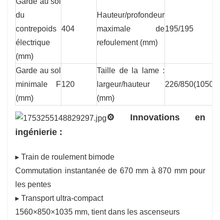
Garde au sol
du
Hauteur/profondeur
contrepoids
404
maximale de
195/195
électrique
refoulement (mm)
(mm)
Garde au sol
Taille de la lame :
minimale F
120
largeur/hauteur
226/850(1050)
(mm)
(mm)
⚙️ Innovations en
ingénierie :
▸ Train de roulement bimode
Commutation instantanée de 670 mm à 870 mm pour
les pentes
▸ Transport ultra-compact
1560×850×1035 mm, tient dans les ascenseurs