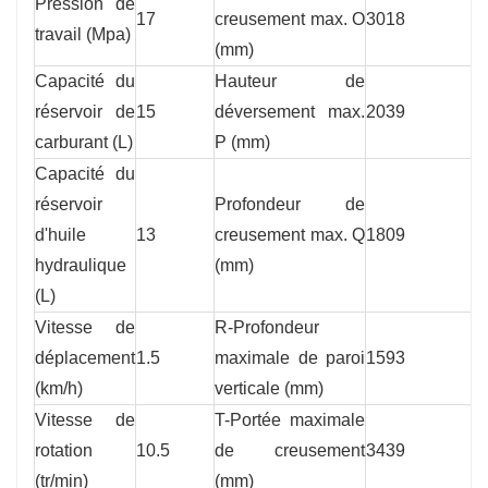
Pression de
17
creusement max. O
3018
travail (Mpa)
(mm)
Capacité du
Hauteur de
réservoir de
15
déversement max.
2039
carburant (L)
P (mm)
Capacité du
réservoir
Profondeur de
d'huile
13
creusement max. Q
1809
hydraulique
(mm)
(L)
Vitesse de
R-Profondeur
déplacement
1.5
maximale de paroi
1593
(km/h)
verticale (mm)
Vitesse de
T-Portée maximale
rotation
10.5
de creusement
3439
(tr/min)
(mm)