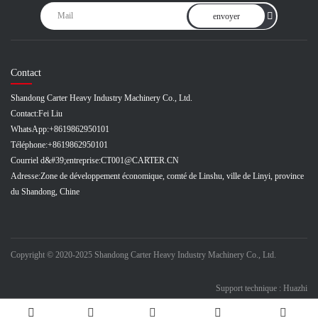
envoyer
Contact
Shandong Carter Heavy Industry Machinery Co., Ltd.
Contact:
Fei Liu
WhatsApp:
+8619862950101
Téléphone:
+8619862950101
Courriel d&#39;entreprise:
CT001@CARTER.CN
Adresse:
Zone de développement économique, comté de Linshu, ville de Linyi, province
du Shandong, Chine
Copyright © 2020-2025 Shandong Carter Heavy Industry Machinery Co., Ltd.
Support technique : Huazhi