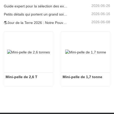
2026-06-26
Guide expert pour la sélection des excavatrices Carter (0,6 t à 60 t) pour une efficacité optimale sur le chantier
2026-06-16
Petits détails qui portent un grand soin : porte-gobelet soudé sur mesure pour mini-pelles
2026-06-08
🌎Jour de la Terre 2026 : Notre Pouvoir, Notre Planète — Atteindre une Construction Bas Carbone avec les Mini-pelles Carter
Mini-pelle de 2,6 T
Mini-pelle de 1,7 tonne