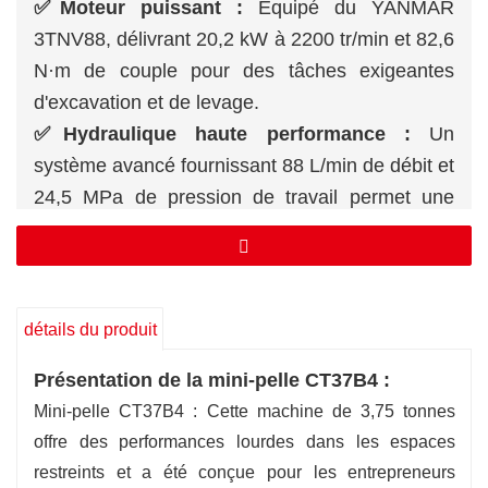
✅Moteur puissant :
Équipé du YANMAR
3TNV88, délivrant 20,2 kW à 2200 tr/min et 82,6
N·m de couple pour des tâches exigeantes
d'excavation et de levage.
✅
Hydraulique haute performance :
Un
système avancé fournissant 88 L/min de débit et
24,5 MPa de pression de travail permet une
opération rapide et précise.
✅
Portée et profondeur étendues :
Capable
d'une hauteur de creusement de 4,86 m, d'une
profondeur de 3,11 m et d'une portée
détails du produit
horizontale de 5,47 m pour des applications
Présentation de la mini-pelle CT37B4 :
polyvalentes.
Mini-pelle CT37B4 : Cette machine de 3,75 tonnes
✅
Puissance d'excavation exceptionnelle :
offre des performances lourdes dans les espaces
Affronte les matériaux durs sans effort avec
restreints et a été conçue pour les entrepreneurs
30,4 kN de force de godet et 18,2 kN de force