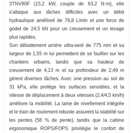
3TNV80F (15,2 kW, couple de 63,2 N·m), elle
de 4,13 m, une profondeur de creusement de
s'attaque aux tâches difficiles avec un débit
2,49 m et une portée de 4,61 m, soutenues par
hydraulique amélioré de 76,8 L/min et une force de
une force de creusement du godet de 24,5 kN
godet de 24,5 kN pour un creusement et un levage
pour les matériaux durs.
plus rapides.
Son débattement arrière ultra-seré de 775 mm et sa
largeur de 1,55 m lui permettent de se faufiler sur les
chantiers urbains, tandis que sa hauteur de
creusement de 4,13 m et sa profondeur de 2,49 m
gèrent diverses tâches. Avec une pression au sol de
31 kPa, elle protège les surfaces sensibles, et la
vitesse de déplacement à deux vitesses (2,4/4,5 km/h)
améliore la mobilité. La lame de nivellement intégrée
et le train de roulement robuste assurent la stabilité sur
les pentes (58 % de pente), tandis que la cabine
ergonomique ROPS/FOPS privilégie le confort de