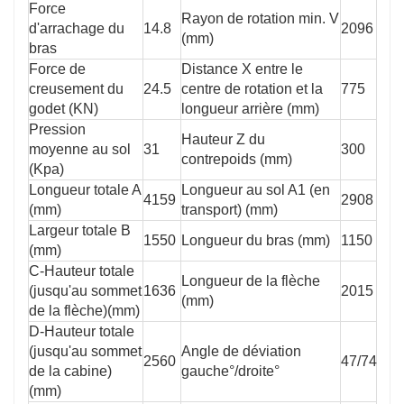
Force
Rayon de rotation min. V
d'arrachage du
14.8
2096
(mm)
bras
Force de
Distance X entre le
creusement du
24.5
centre de rotation et la
775
godet (KN)
longueur arrière (mm)
Pression
Hauteur Z du
moyenne au sol
31
300
contrepoids (mm)
(Kpa)
Longueur totale A
Longueur au sol A1 (en
4159
2908
(mm)
transport) (mm)
Largeur totale B
1550
Longueur du bras (mm)
1150
(mm)
C-Hauteur totale
Longueur de la flèche
(jusqu'au sommet
1636
2015
(mm)
de la flèche)(mm)
D-Hauteur totale
(jusqu'au sommet
Angle de déviation
2560
47/74
de la cabine)
gauche°/droite°
(mm)