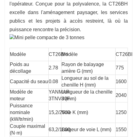
l'opérateur. Conçue pour la polyvalence, la CT26BH
excelle dans l'aménagement paysager, les services
publics et les projets à accès restreint, là où la
puissance rencontre la précision.
Modèle
CT26BH
Modèle
CT26BH
Poids au
Rayon de balayage
2.78
775
décollage
arrière G (mm)
Longueur au sol de la
Capacité du seau
0.08
1600
chenille H (mm)
Modèle de
YANMAR
Longueur de la chenille
2040
moteur
3TNV80F
J (mm)
Puissance
nominale
15,2/2500
Voie K (mm)
1250
(kW/tr/min)
Couple maximal
63,2/1800
Largeur de voie L (mm)
1550
(N·m)