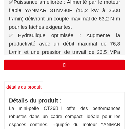
✅Puissance améliorée : Alimenté par le moteur
fiable YANMAR 3TNV80F (15,2 kW à 2500
tr/min) délivrant un couple maximal de 63,2 N·m
pour les tâches exigeantes.
✅Hydraulique optimisée : Augmente la
productivité avec un débit maximal de 76,8
L/min et une pression de travail de 23,5 MPa
pour des cycles plus rapides et un
fonctionnement plus fluide.
✅Construction ultra-compacte : Un rayon de
rotation arrière de 775 mm, une largeur de 1,55
détails du produit
m et une longueur de 4,16 m garantissent une
Détails du produit :
manœuvrabilité sans effort dans les espaces
La mini-pelle CT26BH offre des performances
confinés.
robustes dans un cadre compact, idéale pour les
✅Performances de creusement supérieures :
espaces confinés. Équipée du moteur YANMAR
Atteignez une hauteur de creusement maximale