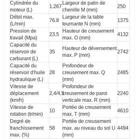
Cylindrée du
Largeur de patin de
1.267
250
moteur (L)
chenille M (mm)
Débit max.
Largeur de la table
76.8
1375
(L/min)
tournante N (mm)
Pression de
Hauteur de creusement
23.5
4132
travail (Mpa)
max. O (mm)
Capacité du
Hauteur de déversement
réservoir de
35
2742
max. P (mm)
carburant (L)
Capacité du
Profondeur de
réservoir d'huile
28
creusement max. Q
2485
hydraulique (L)
(mm)
Vitesse de
Profondeur de
déplacement
2,4/4,5
creusement de paroi
2240
(km/h)
verticale max. R (mm)
Vitesse de
Portée de creusement
10
4610
rotation (tr/min)
max. T (mm)
Degré de
Portée de creusement
franchissement
58
max. au niveau du sol U
4494
max. (%)
(mm)