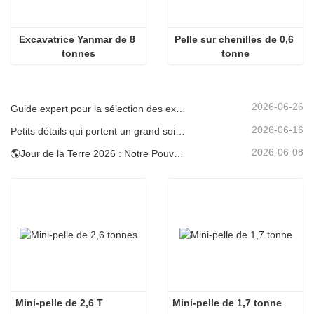
Excavatrice Yanmar de 8 
Pelle sur chenilles de 0,6 
tonnes
tonne
2026-06-26
Guide expert pour la sélection des excavatrices Carter (0,6 t à 60 t) pour une efficacité optimale sur le chantier
2026-06-16
Petits détails qui portent un grand soin : porte-gobelet soudé sur mesure pour mini-pelles
2026-06-08
🌎Jour de la Terre 2026 : Notre Pouvoir, Notre Planète — Atteindre une Construction Bas Carbone avec les Mini-pelles Carter
Mini-pelle de 2,6 T
Mini-pelle de 1,7 tonne